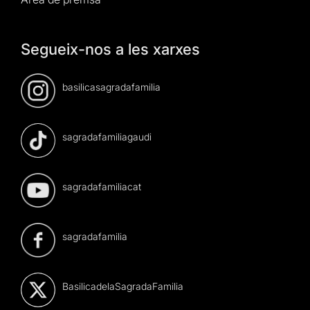
Segueix-nos a les xarxes
basilicasagradafamilia
sagradafamiliagaudi
sagradafamiliacat
sagradafamilia
BasilicadelaSagradaFamilia