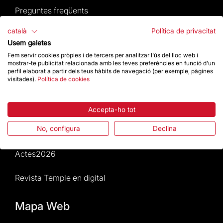
Preguntes freqüents
català
Política de privacitat
Atenció al Visitant
Usem galetes
Fem servir cookies pròpies i de tercers per analitzar l'ús del lloc web i
Normativa i condicions de compra
mostrar-te publicitat relacionada amb les teves preferències en funció d'un
perfil elaborat a partir dels teus hàbits de navegació (per exemple, pàgines
visitades).
Política de cookies
Notícies i Actualitat
Agenda
Accepta-ho tot
No, configura
Declina
Dona un impuls
Actes2026
Revista Temple en digital
Mapa Web