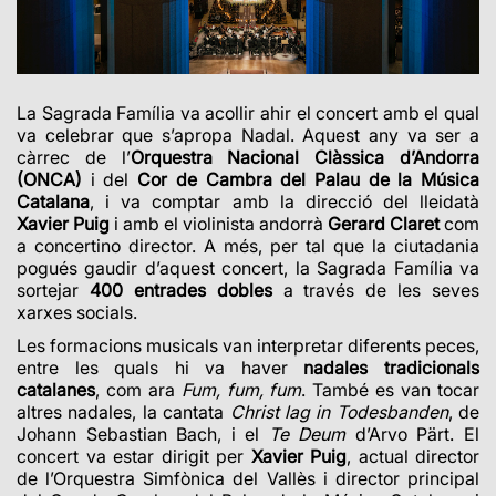
La Sagrada Família va acollir ahir el concert amb el qual
va celebrar que s’apropa Nadal. Aquest any va ser a
càrrec de l’
Orquestra Nacional Clàssica d’Andorra
(ONCA)
i del
Cor de Cambra del Palau de la Música
Catalana
, i va comptar amb la direcció del lleidatà
Xavier Puig
i amb el violinista andorrà
Gerard Claret
com
a concertino director. A més, per tal que la ciutadania
pogués gaudir d’aquest concert, la Sagrada Família va
sortejar
400 entrades dobles
a través de les seves
xarxes socials.
Les formacions musicals van interpretar diferents peces,
entre les quals hi va haver
nadales tradicionals
catalanes
, com ara
Fum, fum, fum
. També es van tocar
altres nadales, la cantata
Christ lag in Todesbanden
, de
Johann Sebastian Bach, i el
Te Deum
d’Arvo Pärt. El
concert va estar dirigit per
Xavier Puig
, actual director
de l’Orquestra Simfònica del Vallès i director principal