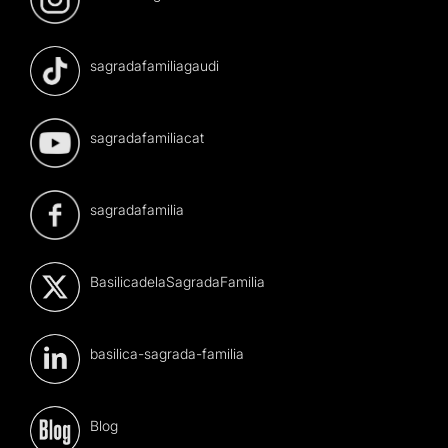
sagradafamiliagaudi
sagradafamiliacat
sagradafamilia
BasilicadelaSagradaFamilia
basilica-sagrada-familia
Blog