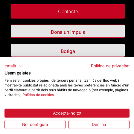
Contacte
Dona un impuls
Botiga
català
Política de privacitat
Destacats
Usem galetes
Fem servir cookies pròpies i de tercers per analitzar l'ús del lloc web i
mostrar-te publicitat relacionada amb les teves preferències en funció d'un
La Fundació
perfil elaborat a partir dels teus hàbits de navegació (per exemple, pàgines
visitades).
Política de cookies
Preguntes freqüents
Accepta-ho tot
Atenció al Visitant
No, configura
Declina
Normativa i condicions de compra