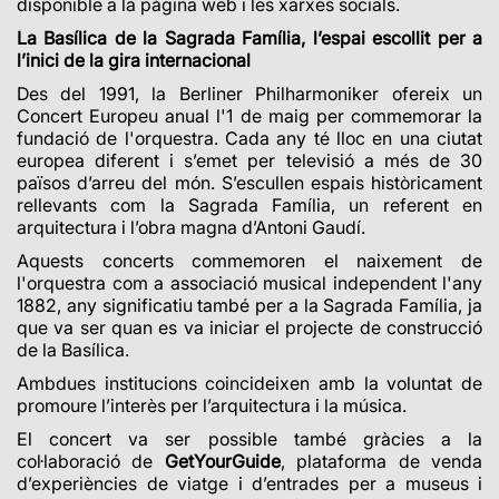
disponible a la pàgina web i les xarxes socials.
La Basílica de la Sagrada Família, l’espai escollit per a
l’inici de la gira internacional
Des del 1991, la Berliner Philharmoniker ofereix un
Concert Europeu anual l'1 de maig per commemorar la
fundació de l'orquestra. ​Cada any té lloc en una ciutat
europea diferent i s’emet per televisió a més de 30
països d’arreu del món. S’escullen espais històricament
rellevants com la Sagrada Família, un referent en
arquitectura i l’obra magna d’Antoni Gaudí.
Aquests concerts commemoren el naixement de
l'orquestra com a associació musical independent l'any
1882, any significatiu també per a la Sagrada Família, ja
que va ser quan es va iniciar el projecte de construcció
de la Basílica.
Ambdues institucions coincideixen amb la voluntat de
promoure l’interès per l’arquitectura i la música.
El concert va ser possible també gràcies a la
col·laboració de
GetYourGuide
, plataforma de venda
d’experiències de viatge i d’entrades per a museus i