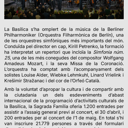
La Basílica s’ha omplert de la música de la Berliner
Philharmoniker (Orquestra Filharmònica de Berlín), una
de les orquestres simfòniques més importants del món.
Conduïda pel director en cap, Kirill Petrenko, la formació
ha interpretat un repertori que incloïa la
Simfonia núm.
25
, una de les més conegudes del compositor Wolfgang
Amadeus Mozart, i la seva Missa de la Coronació.
L’orquestra ha comptat amb l’acompanyament dels
solistes
Louise Alder, Wiebke Lehmkuhl, Linard Vrielink i
Krešimir Stražanac i d
el cor de l’Orfeó Català.
Amb la voluntat d’apropar la cultura i de compartir amb
la ciutadania un dels esdeveniments d’abast
internacional de la programació d’activitats culturals de
la Basílica, la Sagrada Família oferia 1.200 entrades per
assistir a l’assaig general previ al concert, el 30 d’abril, i
200 entrades per al concert de l’1 de maig. En total s’hi
van inscriure 21.779 persones a través del formulari