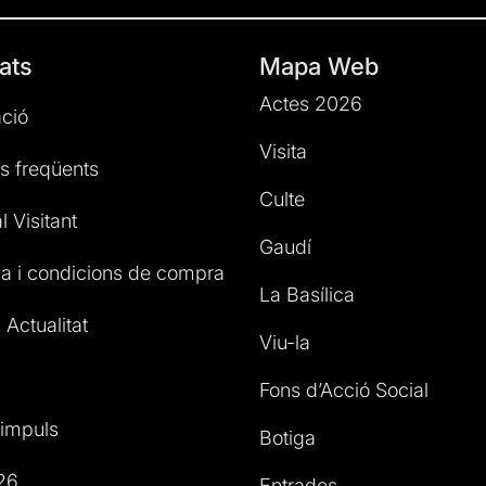
ats
Mapa Web
Actes 2026
ció
Visita
s freqüents
Culte
l Visitant
Gaudí
a i condicions de compra
La Basílica
 Actualitat
Viu-la
Fons d’Acció Social
impuls
Botiga
26
Entrades