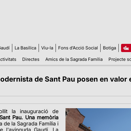
audí
La Basílica
Viu-la
Fons d’Acció Social
Botiga
ctivitats
Directes
Amics de la Sagrada Família
Projecte so
Modernista de Sant Pau posen en valor 
lit la inauguració de
e Sant Pau. Una memòria
ca de la Sagrada Família i
de l'avinguda Gaudí. La