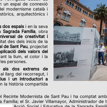
om un espai de connexió
el modernisme català i
stòrics, arquitectònics i
ts dos espais
i en la seva
la
Sagrada Família
, obra
niversal de creativitat i
at des dels inicis de la
al de Sant Pau
, projectat
aplicació dels valors del
rant la llum, el color i la
 les persones.
ves als dos extrems de
l llarg del recorregut, i
ius i un introductori a
n la història compartida
del Recinte Modernista de Sant Pau i ha comptat amb
Família; el Sr. Javier Villamayor, Administrador de 
ultura, Acció Social i Educativa de la Sagrada Famí