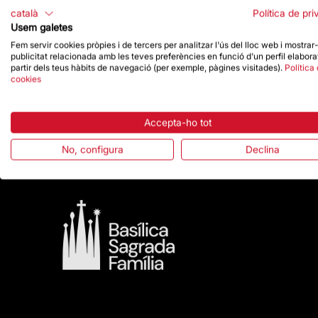
Patronat de la Basílica de la Sagrada Família
català
Política de pri
representants d’entitats del barri. L’acte ha final
Usem galetes
Fem servir cookies pròpies i de tercers per analitzar l'ús del lloc web i mostrar
Amb entrada gratuïta i oberta a tota la ciutada
publicitat relacionada amb les teves preferències en funció d'un perfil elabora
d'actes de commemoració del centenari de la m
partir dels teus hàbits de navegació (per exemple, pàgines visitades).
Política
Creu i Sant Pau, dues efemèrides que durant el
cookies
vinculades a la ciutat de Barcelona.
Es pot consultar tota la programació a través d’
Accepta-ho tot
No, configura
Declina