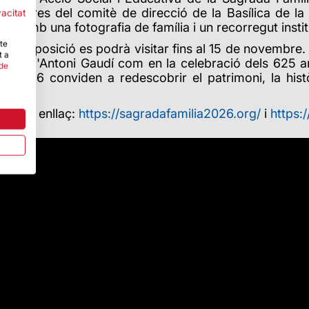
, membres del comitè de direcció de la Basílica de l
vacitat
itzat amb una fotografia de família i un recorregut insti
-te
nia, l'exposició es podrà visitar fins al 15 de novemb
t a
ort d'Antoni Gaudí com en la celebració dels 625 an
 de
 2026 conviden a redescobrir el patrimoni, la històr
aquest enllaç:
https://sagradafamilia2026.org/
i
https: