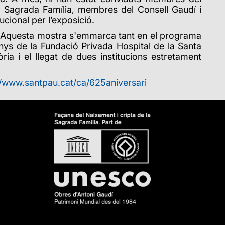
a Sagrada Família, membres del Consell Gaudí i
tucional per l’exposició.
re. Aquesta mostra s'emmarca tant en el programa
ys de la Fundació Privada Hospital de la Santa
ia i el llegat de dues institucions estretament
//www.santpau.cat/ca/625aniversari