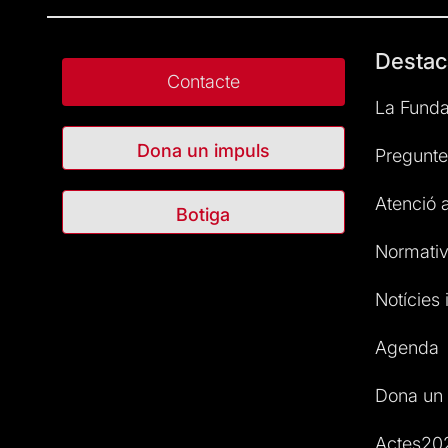
Destac
Contacte
La Funda
Dona un impuls
Pregunte
Atenció a
Botiga
Normativ
Notícies i
Agenda
Dona un 
Actes20