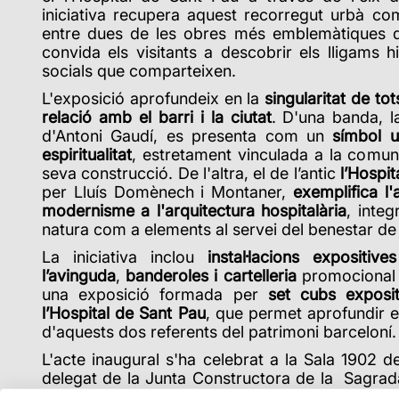
iniciativa recupera aquest recorregut urbà c
entre dues de les obres més emblemàtiques d
convida els visitants a descobrir els lligams hi
socials que comparteixen.
L'exposició aprofundeix en la
singularitat de to
relació amb el barri
i la ciutat
. D'una banda, 
d'Antoni Gaudí, es presenta com un
símbol u
espiritualitat
, estretament vinculada a la comunit
seva construcció. De l'altra, el de l’antic
l’Hospit
per Lluís Domènech i Montaner,
exemplifica l'
modernisme a l'arquitectura hospitalària
, integ
natura com a elements al servei del benestar de
La iniciativa inclou
instal·lacions expositi
l’avinguda
,
banderoles i cartelleria
promocional a
una exposició formada per
set cubs exposit
l’Hospital de Sant Pau
, que permet aprofundir e
d'aquests dos referents del patrimoni barceloní.
L'acte inaugural s'ha celebrat a la Sala 1902 
delegat de la Junta Constructora de la Sagrada 
Creu i Sant Pau i Marta Otzet, directora de C