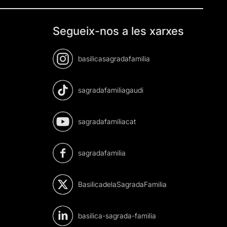
Segueix-nos a les xarxes
basilicasagradafamilia
sagradafamiliagaudi
sagradafamiliacat
sagradafamilia
BasilicadelaSagradaFamilia
basilica-sagrada-familia