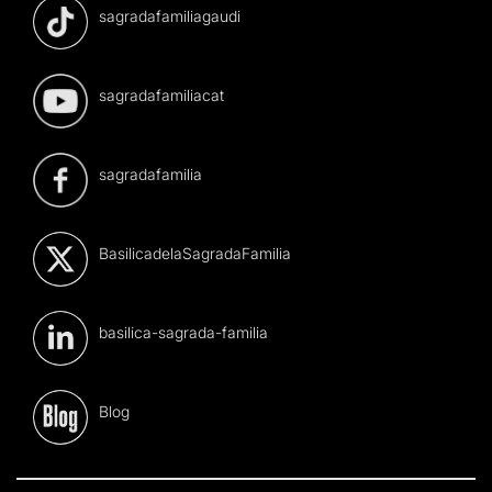
sagradafamiliagaudi
sagradafamiliacat
sagradafamilia
BasilicadelaSagradaFamilia
basilica-sagrada-familia
Blog