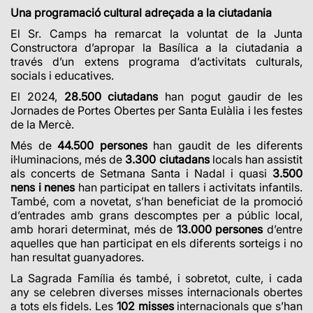
Una programació cultural adreçada a la ciutadania
El Sr. Camps ha remarcat la voluntat de la Junta
Constructora d’apropar la Basílica a la ciutadania a
través d’un extens programa d’activitats culturals,
socials i educatives.
El 2024,
28.500 ciutadans
han pogut gaudir de les
Jornades de Portes Obertes per Santa Eulàlia i les festes
de la Mercè.
Més de
44.500 persones
han gaudit de les diferents
il·luminacions, més de
3.300 ciutadans
locals han assistit
als concerts de Setmana Santa i Nadal i quasi
3.500
nens i nenes
han participat en tallers i activitats infantils.
També, com a novetat, s’han beneficiat de la promoció
d’entrades amb grans descomptes per a públic local,
amb horari determinat, més de
13.000 persones
d’entre
aquelles que han participat en els diferents sorteigs i no
han resultat guanyadores.
La Sagrada Família és també, i sobretot, culte, i cada
any se celebren diverses misses internacionals obertes
a tots els fidels. Les
102 misses
internacionals que s’han