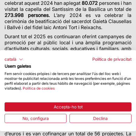
celebrat aquest 2024 han aplegat
80.072
persones i han
visitat la capella del Santíssim de la Basílica un total de
273.998
persones.
L’any 2024
es va celebrar la
cerimònia de beatificació del sacerdot Gaietà Clausellas
i Ballvé i del fidel laic Antoni Tort i Reixachs.
Durant tot el 2025 es continuaran oferint campanyes de
promoció per al públic local i una àmplia programació
d’activitats culturals, socials, educatives i familiars, amb
l’objectiu que la ciutadania pugui gaudir de l’obra de
català
Política de privacitat
Gaudí.
Usem galetes
El Fons d’Acció Social incrementa la seva dotació en un
Fem servir cookies pròpies i de tercers per analitzar l'ús del lloc web i
50 %
mostrar-te publicitat relacionada amb les teves preferències en funció d'un
perfil elaborat a partir dels teus hàbits de navegació (per exemple, pàgines
La plena recuperació econòmica ha permès destinar
una
visitades).
Política de cookies
part de l’excedent dels resultats
de la Fundació a
incrementar la dotació econòmica del
Fons d’Acció
Social
. El
2023 el Patronat de la Junta Constructora de
Accepta-ho tot
la Sagrada Família va impulsar aquesta
iniciativa, que té
com a finalitat cofinançar projectes socials promoguts
No, configura
Declina
per entitats sense ànim de lucre. La primera
convocatòria va comptar
amb una dotació de 2,3 milions
d’euros i es van cofinançar un total de 56 projectes. La