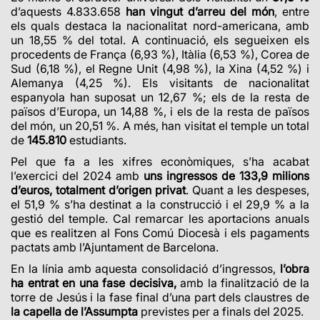
d’aquests 4.833.658
han vingut d’arreu del món
, entre
els quals destaca la nacionalitat nord-americana, amb
un 18,55 % del total. A continuació, els segueixen els
procedents de França (6,93 %), Itàlia (6,53 %), Corea de
Sud (6,18 %), el Regne Unit (4,98 %), la Xina (4,52 %) i
Alemanya (4,25 %). Els visitants de nacionalitat
espanyola han suposat un 12,67 %; els de la resta de
països d’Europa, un 14,88 %, i els de la resta de països
del món, un 20,51 %. A més, han visitat el temple un total
de
145.810
estudiants.
Pel que fa a les xifres econòmiques, s’ha acabat
l’exercici del 2024 amb
uns ingressos de 133,9 milions
d’euros, totalment d’origen privat
. Quant a les despeses,
el 51,9 % s’ha destinat a la construcció i el 29,9 % a la
gestió del temple.
Cal remarcar les aportacions anuals
que es realitzen al Fons Comú Diocesà i els pagaments
pactats amb l’Ajuntament de Barcelona.
En la línia amb aquesta consolidació d’ingressos,
l’obra
ha entrat en una fase decisiva,
amb la finalització de la
torre de Jesús i la fase final d’una part dels claustres de
la capella de l’Assumpta
previstes per a finals del 2025.