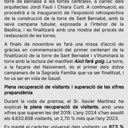
torre de Bernabé a les torres centrals», a càrrec dels
arquitectes Jordi Faulí i Chiara Curti. A continuació, es
procedirà a la inauguració de l’exposició retrospectiva
de la construcció de la torre de Sant Bernabé, amb la
seva campana tubular, exposada a l’interior de la
Basílica, i es finalitzarà amb una mostra del procés de
restauració de les torres.
A finals de novembre es farà una missa d’acció de
gràcies en commemoració del primer centenari de la
finalització de la torre de Sant Bernabé i s’il·luminarà la
torre amb la lectura del manifest
Això farà
goig
.
La
torre,
a la façana del Naixement, és el primer dels dotze
campanars de la Sagrada Família que va ser finalitzat, i
ho va ser en vida de Gaudí.
Plena recuperació de visitants i superació de les xifres
prepandèmia
Durant la roda de premsa, el Sr. Xavier Martínez ha
explicat
la plena recuperació de visitants
, amb unes
xifres que superen les del 2019. L’any 2024 s’han assolit
els 4.833.658 visitants, un 2,70 % més que l’any 2023.
Es manté el caràcter universal dels visitants:
un
87,3 %