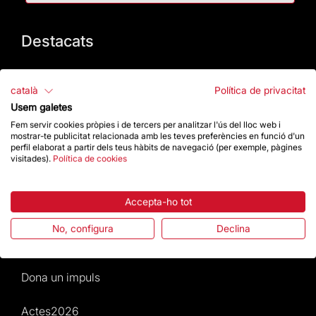
Destacats
La Fundació
català
Política de privacitat
Preguntes freqüents
Usem galetes
Fem servir cookies pròpies i de tercers per analitzar l'ús del lloc web i
mostrar-te publicitat relacionada amb les teves preferències en funció d'un
Atenció al Visitant
perfil elaborat a partir dels teus hàbits de navegació (per exemple, pàgines
visitades).
Política de cookies
Normativa i condicions de compra
Accepta-ho tot
Notícies i Actualitat
No, configura
Declina
Agenda
Dona un impuls
Actes2026