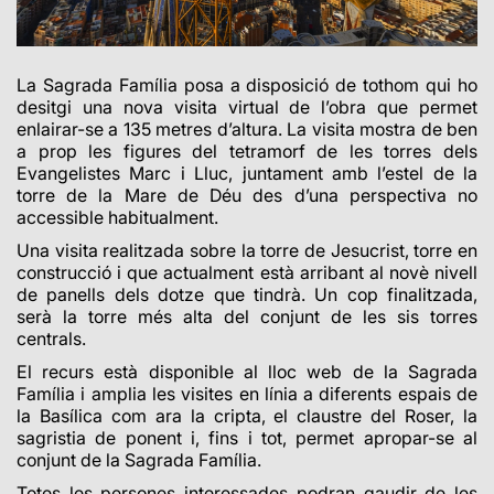
La Sagrada Família posa a disposició de tothom qui ho
desitgi una nova visita virtual de l’obra que permet
enlairar-se a 135 metres d’altura.
La visita mostra de ben
a prop les figures del tetramorf de les torres dels
Evangelistes Marc i Lluc, juntament amb l’estel de la
torre de la Mare de Déu des d’una perspectiva no
accessible habitualment.
Una visita realitzada sobre la torre de Jesucrist, torre en
construcció i que actualment està arribant al novè nivell
de panells dels dotze que tindrà. Un cop finalitzada,
serà la torre més alta del conjunt de les sis torres
centrals.
El recurs està disponible al lloc web de la Sagrada
Família i amplia les visites en línia a diferents espais de
la Basílica com ara la cripta, el claustre del Roser, la
sagristia de ponent i, fins i tot, permet apropar-se al
conjunt de la Sagrada Família.
Totes les persones interessades podran gaudir de les