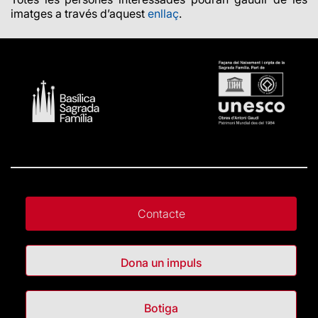
imatges a través d’aquest
enllaç
.
Contacte
Dona un impuls
Botiga