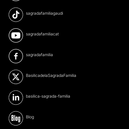
sagradafamiliagaudi
sagradafamiliacat
sagradafamilia
BasilicadelaSagradaFamilia
basilica-sagrada-familia
Blog