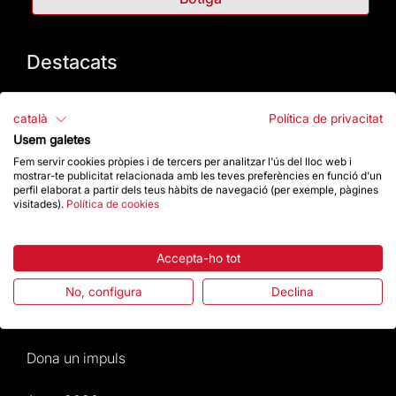
Destacats
La Fundació
català
Política de privacitat
Usem galetes
Preguntes freqüents
Fem servir cookies pròpies i de tercers per analitzar l'ús del lloc web i
mostrar-te publicitat relacionada amb les teves preferències en funció d'un
Atenció al Visitant
perfil elaborat a partir dels teus hàbits de navegació (per exemple, pàgines
visitades).
Política de cookies
Normativa i condicions de compra
Accepta-ho tot
Notícies i Actualitat
No, configura
Declina
Agenda
Dona un impuls