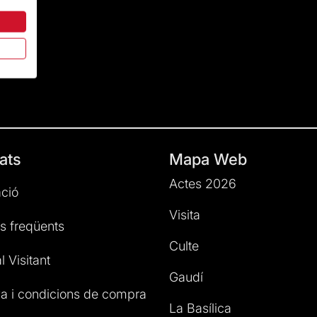
ats
Mapa Web
Actes 2026
ció
Visita
s freqüents
Culte
l Visitant
Gaudí
a i condicions de compra
La Basílica