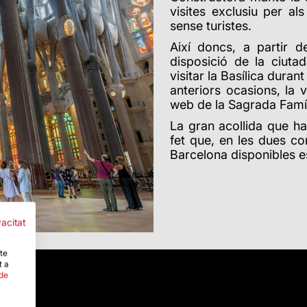
visites exclusiu per al
sense turistes.
Així doncs, a partir d
disposició de la ciuta
visitar la Basílica dur
anteriors ocasions, la 
web de la Sagrada Famíl
La gran acollida que h
fet que, en les dues co
Barcelona disponibles e
vacitat
-te
t a
 de