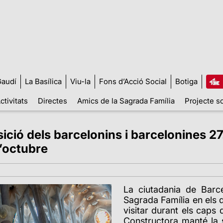
audí
La Basílica
Viu-la
Fons d’Acció Social
Botiga
ctivitats
Directes
Amics de la Sagrada Família
Projecte so
osició dels barcelonins i barcelonin
’octubre
La ciutadania de Barc
Sagrada Família en els 
visitar durant els caps
Constructora manté la 