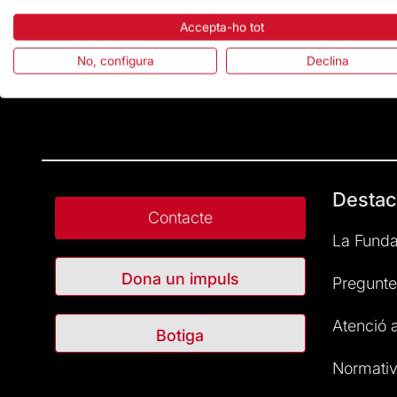
Accepta-ho tot
No, configura
Declina
Destac
Contacte
La Funda
Dona un impuls
Pregunte
Atenció a
Botiga
Normativ