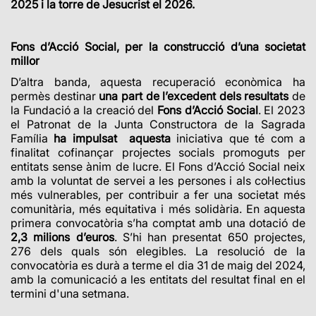
2025 i la torre de Jesucrist el 2026.
Fons d’Acció Social, per la construcció d’una societat
millor
D’altra banda, aquesta recuperació econòmica ha
permès destinar
una part de l’excedent dels resultats
de
la Fundació a la creació del
Fons d’Acció Social
. El
2023
el Patronat de la Junta Constructora de la Sagrada
Família
ha impulsat aquesta
iniciativa que té com a
finalitat cofinançar projectes socials promoguts per
entitats sense ànim de lucre. El Fons d’Acció Social neix
amb la voluntat de servei a les persones i als col·lectius
més vulnerables, per contribuir a fer una societat més
comunitària, més equitativa i més solidària. En aquesta
primera convocatòria s’
ha comptat amb una dotació de
2,3 milions d’euros
. S’hi han presentat 650 projectes,
276 dels quals són elegibles. La resolució de la
convocatòria es durà a terme el dia 31 de maig del 2024,
amb la comunicació a les entitats del resultat final en el
termini d'una setmana.