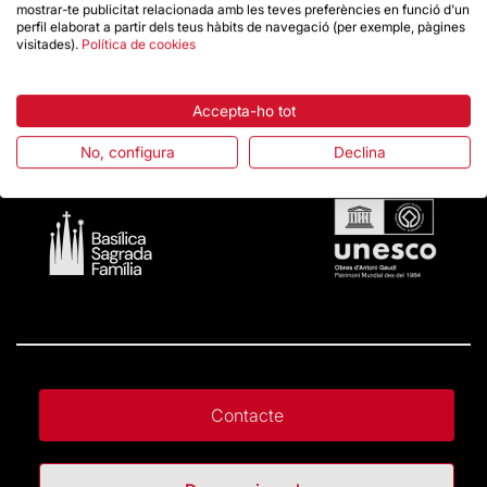
Durant tot el 2024 es continuarà convidant a tothom a
mostrar-te publicitat relacionada amb les teves preferències en funció d'un
perfil elaborat a partir dels teus hàbits de navegació (per exemple, pàgines
visitar la Basílica de la Sagrada Família i a participar en
visitades).
Política de cookies
una àmplia programació d’activitats culturals, socials i
educatives i familiars.
Més informació
AQUÍ
Accepta-ho tot
No, configura
Declina
Contacte