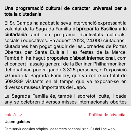
Una programació cultural de caràcter universal per a
tota la ciutadania
El
Sr. Camps ha acabat la seva intervenció
expressant la
voluntat de la Sagrada Família
d’apropar la Basílica a la
ciutadania
amb un
programa d’activitats culturals,
socials i educatives
.
En aquest 2023, 24.000 ciutadans i
ciutadanes han pogut gaudir de les Jornades de Portes
Obertes per Santa Eulàlia i les festes de la Mercè.
També hi ha hagut
propostes d’abast internacional,
com
el concert i assaig general de la Berliner Philharmoniker,
del qual van poder gaudir 3.325 persones, o l’exposició
«Gaudí i la Sagrada Família», que va rebre un total de
509.939 visitants en el temps que va exposar-se en
diversos museus importants del Japó.
La Sagrada Família és, també i sobretot, culte, i cada
any se celebren diverses misses internacionals obertes
a tots els fidels. Les 66 misses internacionals que s’han
celebrat aquest 2023 han aplegat 51.696 persones, i
català
Política de privacitat
280.670 persones han visitat la capella del Santíssim de
Usem galetes
la Basílica
.
Fem servir cookies pròpies i de tercers per analitzar l'ús del lloc web i