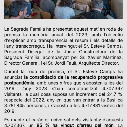
L
a Sagrada Família ha presentat aquest matí en roda de
premsa la memòria anual del 2023, amb l’objectiu
d’explicar amb transparència el resum i els detalls de
l’any transcorregut. Ha intervingut el Sr. Esteve Camps,
President Delegat de la Junta Constructora de la
Sagrada Família, acompanyat pel Sr. Xavier Martínez,
Director General, i el Sr. Jordi Faulí, Arquitecte Director.
Durant la roda de premsa, el Sr. Esteve Camps ha
anunciat
la consolidació de la recuperació progressiva
postpandèmia
, amb unes xifres que s’acosten a les del
2019. L’any 2023 s’han comptabilitzat
4.707.367
visitants, la qual cosa suposa un increment del 24,7 %
respecte del 2022, any en què van entrar a la Basílica
3.781.845 persones, i s’acosta a les
4.717.881 visites del
2019.
Es manté el caràcter universal dels visitants:
d’aquests
4.707.367, un
85 % ha vingut d’arreu del món
. La