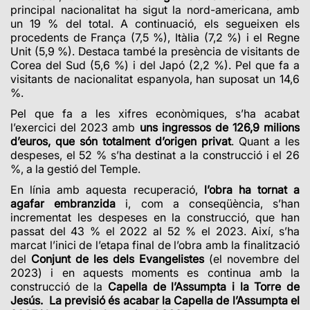
principal nacionalitat ha sigut la nord-americana, amb
un
19 % del total. A continuació, els segueixen els
procedents de França (7,5 %), Itàlia (7,2 %) i el Regne
Unit (5,9 %). Destaca també la presència de visitants de
Corea del Sud (5,6 %) i del Japó (2,2 %). Pel que fa a
visitants de nacionalitat espanyola, han suposat un 14,6
%.
Pel que fa a les xifres econòmiques, s’ha acabat
l’exercici del 2023 amb
uns ingressos de 126,9 milions
d’euros, que són totalment d’origen privat
. Quant a les
despeses, el 52 % s’ha destinat a la construcció i el 26
%, a la gestió del Temple.
En línia amb aquesta recuperació,
l’obra ha tornat a
agafar embranzida
i, com a conseqüència, s’han
incrementat les despeses en la construcció, que han
passat del 43 % el 2022 al 52 % el 2023. Així, s’ha
marcat l’inici de l’etapa final de l’obra amb la finalització
del
Conjunt de les dels Evangelistes
(el novembre del
2023) i en aquests moments es continua amb la
construcció de la
Capella de l’Assumpta i la Torre de
Jesús. La previsió és acabar la Capella de l’Assumpta el