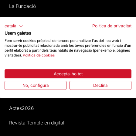
La Fundació
Preguntes freqüents
català
Política de privacitat
Usem galetes
Atenció al Visitant
Fem servir cookies pròpies i de tercers per analitzar l'ús del lloc web i
mostrar-te publicitat relacionada amb les teves preferències en funció d'un
Normativa i condicions de compra
perfil elaborat a partir dels teus hàbits de navegació (per exemple, pàgines
visitades).
Política de cookies
Notícies i Actualitat
Accepta-ho tot
Agenda
No, configura
Declina
Dona un impuls
Actes2026
Revista Temple en digital