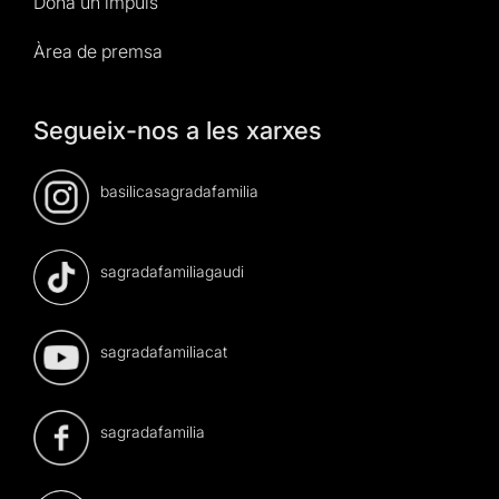
Dona un impuls
Àrea de premsa
Segueix-nos a les xarxes
basilicasagradafamilia
sagradafamiliagaudi
sagradafamiliacat
sagradafamilia