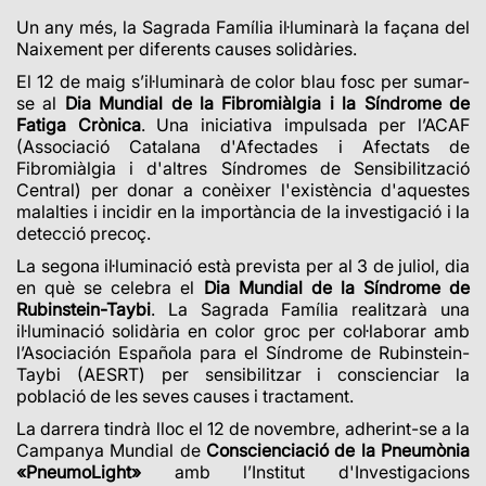
Un any més, la Sagrada Família il·luminarà la façana del
Naixement per diferents causes solidàries.
El 12 de maig s’il·luminarà de color blau fosc per sumar-
se al
Dia Mundial de la Fibromiàlgia i la Síndrome de
Fatiga Crònica
. Una iniciativa impulsada per l’ACAF
(Associació Catalana d'Afectades i Afectats de
Fibromiàlgia i d'altres Síndromes de Sensibilització
Central)
per
donar a conèixer l'existència d'aquestes
malalties i incidir en la importància de la investigació i la
detecció precoç.
La segona il·luminació està prevista per al 3 de juliol, dia
en què se celebra el
Dia Mundial de la Síndrome de
Rubinstein-Taybi
. La Sagrada Família realitzarà una
il·luminació solidària en color groc per col·laborar amb
l’
Asociación Española para el Síndrome de Rubinstein-
Taybi (AESRT)
per sensibilitzar i conscienciar la
població de les seves causes i tractament.
La darrera tindrà lloc el 12 de novembre, adherint-se a la
Campanya Mundial de
Conscienciació de la Pneumònia
«PneumoLight»
amb l’Institut d'Investigacions