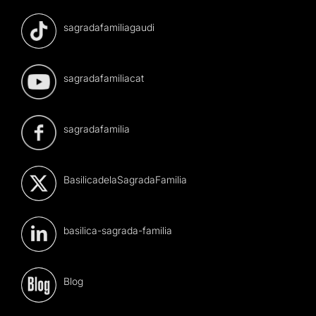
sagradafamiliagaudi
sagradafamiliacat
sagradafamilia
BasilicadelaSagradaFamilia
basilica-sagrada-familia
Blog