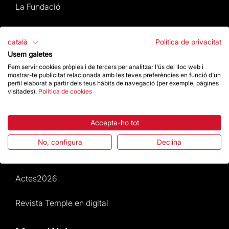
La Fundació
Preguntes freqüents
català
Política de privacitat
Usem galetes
Atenció al Visitant
Fem servir cookies pròpies i de tercers per analitzar l'ús del lloc web i
mostrar-te publicitat relacionada amb les teves preferències en funció d'un
Normativa i condicions de compra
perfil elaborat a partir dels teus hàbits de navegació (per exemple, pàgines
visitades).
Política de cookies
Notícies i Actualitat
Accepta-ho tot
Agenda
No, configura
Declina
Dona un impuls
Actes2026
Revista Temple en digital