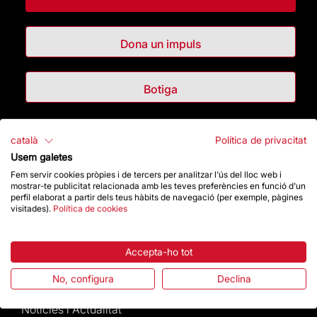
Dona un impuls
Botiga
Destacats
català
Política de privacitat
Usem galetes
La Fundació
Fem servir cookies pròpies i de tercers per analitzar l'ús del lloc web i
mostrar-te publicitat relacionada amb les teves preferències en funció d'un
perfil elaborat a partir dels teus hàbits de navegació (per exemple, pàgines
Preguntes freqüents
visitades).
Política de cookies
Atenció al Visitant
Accepta-ho tot
Normativa i condicions de compra
No, configura
Declina
Notícies i Actualitat