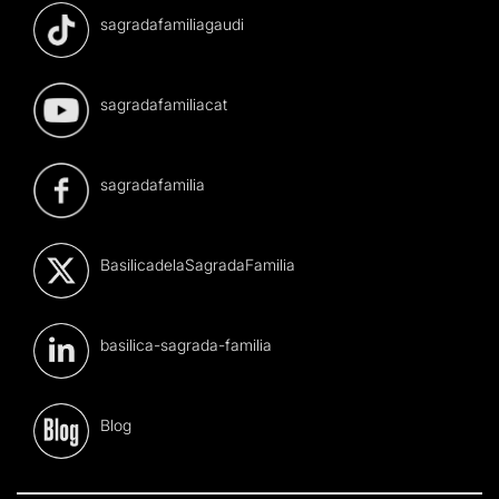
sagradafamiliagaudi
sagradafamiliacat
sagradafamilia
BasilicadelaSagradaFamilia
basilica-sagrada-familia
Blog