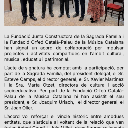
La Fundació Junta Constructora de la Sagrada Família i
la Fundació Orfeó Català-Palau de la Música Catalana
han signat un acord de col·laboració per impulsar
projectes i activitats compartides en l’àmbit cultural,
musical, educatiu i patrimonial.
L’acte de signatura ha comptat amb la participació, per
part de la Sagrada Família, del president delegat, el Sr.
Esteve Camps, el director general, el Sr. Xavier Martínez
i la Sra. Marta Otzet, directora de cultura i acció
socioeducativa. Per part de la Fundació Orfeó Català-
Palau de la Música Catalana hi han assistit el seu
president, el Sr. Joaquim Uriach, i el director general, el
Sr. Joan Oller.
L’acord vol reforçar el vincle històric entre ambdues
entitats, que s’articula al voltant de la relació que van
forjar Antoni Gaudí i Lluís Millet, dues figures rellevants