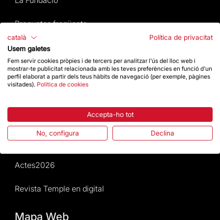
La Fundació
Preguntes freqüents
català
Política de privacitat
Atenció al Visitant
Usem galetes
Fem servir cookies pròpies i de tercers per analitzar l'ús del lloc web i
mostrar-te publicitat relacionada amb les teves preferències en funció d'un
Normativa i condicions de compra
perfil elaborat a partir dels teus hàbits de navegació (per exemple, pàgines
visitades).
Política de cookies
Notícies i Actualitat
Accepta-ho tot
Agenda
No, configura
Declina
Dona un impuls
Actes2026
Revista Temple en digital
Mapa Web