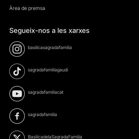
Àrea de premsa
Segueix-nos a les xarxes
basilicasagradafamilia
sagradafamiliagaudi
sagradafamiliacat
sagradafamilia
BasilicadelaSagradaFamilia