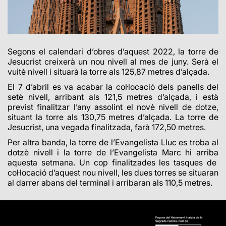
Segons el calendari d’obres d’aquest 2022, la torre de
Jesucrist creixerà un nou nivell al mes de juny. Serà el
vuitè nivell i situarà la torre als 125,87 metres d’alçada.
El 7 d’abril es va acabar la col·locació dels panells del
setè nivell, arribant als 121,5 metres d’alçada, i està
previst finalitzar l’any assolint el novè nivell de dotze,
situant la torre als 130,75 metres d’alçada.
La torre de
Jesucrist, una vegada finalitzada, farà 172,50 metres.
Per altra banda, la torre de l’Evangelista Lluc es troba al
dotzè nivell i la torre de l’Evangelista Marc hi arriba
aquesta setmana. Un cop finalitzades les tasques de
col·locació d’aquest nou nivell, les dues torres se situaran
al darrer abans del terminal i arribaran als 110,5 metres.