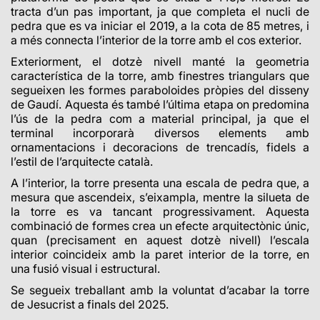
tracta d’un pas important, ja que completa el nucli de
pedra que es va iniciar el 2019, a la cota de 85 metres, i
a més connecta l’interior de la torre amb el cos exterior.
Exteriorment, el dotzè nivell manté la geometria
característica de la torre, amb finestres triangulars que
segueixen les formes paraboloides pròpies del disseny
de Gaudí. Aquesta és també l’última etapa on predomina
l’ús de la pedra com a material principal, ja que el
terminal incorporarà diversos elements amb
ornamentacions i decoracions de trencadís, fidels a
l’estil de l’arquitecte català.
A l’interior, la torre presenta una escala de pedra que, a
mesura que ascendeix, s’eixampla, mentre la silueta de
la torre es va tancant progressivament. Aquesta
combinació de formes crea un efecte arquitectònic únic,
quan (precisament en aquest dotzè nivell) l’escala
interior coincideix amb la paret interior de la torre, en
una fusió visual i estructural.
Se segueix treballant amb la voluntat d’acabar la torre
de Jesucrist a finals del 2025.