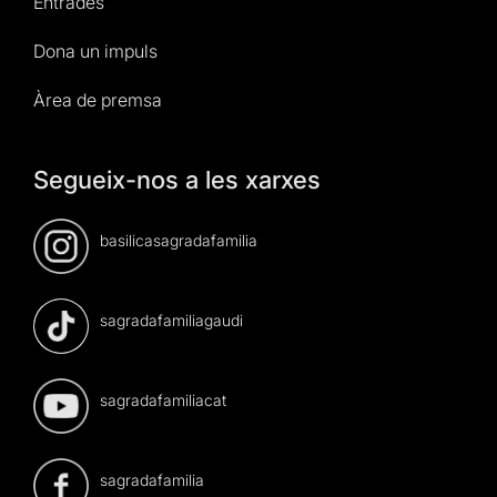
Entrades
Dona un impuls
Àrea de premsa
Segueix-nos a les xarxes
basilicasagradafamilia
sagradafamiliagaudi
sagradafamiliacat
sagradafamilia