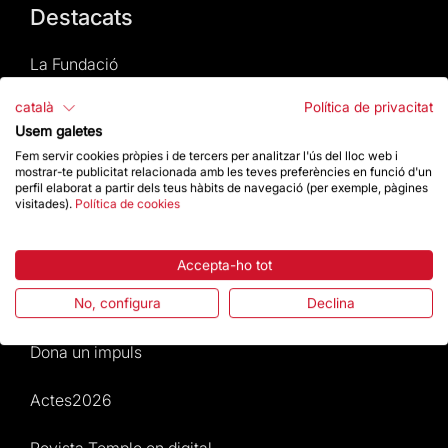
Destacats
La Fundació
català
Política de privacitat
Preguntes freqüents
Usem galetes
Fem servir cookies pròpies i de tercers per analitzar l'ús del lloc web i
Atenció al Visitant
mostrar-te publicitat relacionada amb les teves preferències en funció d'un
perfil elaborat a partir dels teus hàbits de navegació (per exemple, pàgines
visitades).
Política de cookies
Normativa i condicions de compra
Notícies i Actualitat
Accepta-ho tot
Agenda
No, configura
Declina
Dona un impuls
Actes2026
Revista Temple en digital