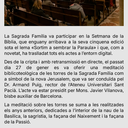
La Sagrada Família va participar en la
Setmana de la
Bíblia, que enguany arribava a la seva cinquena edició
sota el lema «Sortim a sembrar la Paraula» i que, com a
novetat, ha traslladat tots els actes a l’entorn digital.
Des de la cripta i amb retransmissió en directe, el passat
dia 27 de gener es va oferir una meditació
biblicoteològica de les torres de la Sagrada Família com
a símbol de la nova Jerusalem, que va ser conduïda pel
Dr. Armand Puig, rector de l’Ateneu Universitari Sant
Pacià. L’acte va estar presidit per Mons. Javier Vilanova,
bisbe auxiliar de Barcelona.
La meditació sobre les torres se suma a les realitzades
els anys anteriors, dedicades a
l’interior de la nau de la
Basílica, la sagristia, la façana del Naixement i la façana
de la Passió.