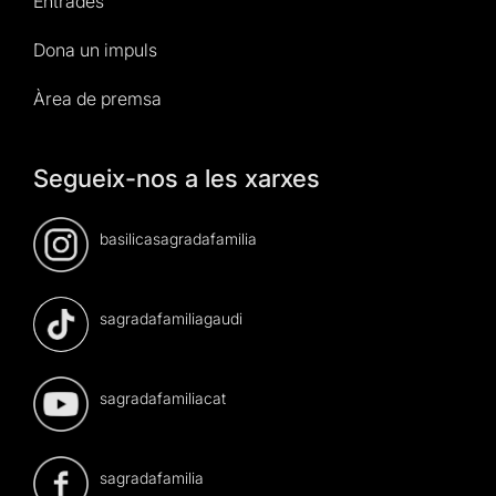
Entrades
Dona un impuls
Àrea de premsa
Segueix-nos a les xarxes
basilicasagradafamilia
sagradafamiliagaudi
sagradafamiliacat
sagradafamilia