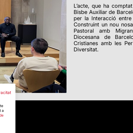
L’acte, que ha comptat
Bisbe Auxiliar de Barce
per la Interacció entr
Construint un nou nosa
Pastoral amb Migran
Diocesana de Barcelo
Cristianes amb les Pe
Diversitat.
vacitat
-te
t a
 de