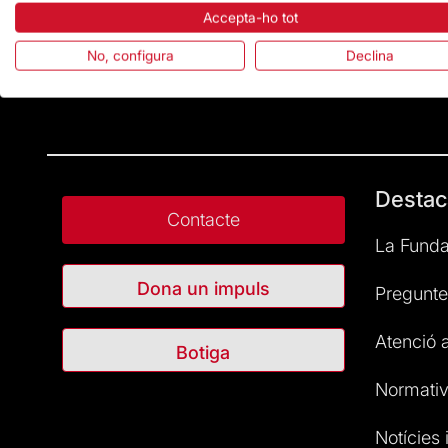
Accepta-ho tot
No, configura
Declina
Destac
Contacte
La Funda
Dona un impuls
Pregunte
Atenció a
Botiga
Normativ
Notícies i