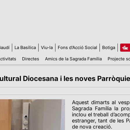
audí
La Basílica
Viu-la
Fons d’Acció Social
Botiga
ctivitats
Directes
Amics de la Sagrada Família
Projecte so
cultural Diocesana i les noves Parròqui
Aquest dimarts al vesp
Sagrada Família la pro
inclou el treball d’aco
estranger, tant de les 
de nova creació.