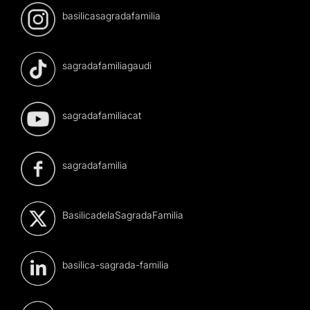
basilicasagradafamilia
sagradafamiliagaudi
sagradafamiliacat
sagradafamilia
BasilicadelaSagradaFamilia
basilica-sagrada-familia