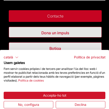
Contacte
Dona un impuls
Botiga
català
Política de privacitat
Usem galetes
Destacats
Fem servir cookies pròpies i de tercers per analitzar l'ús del lloc web i
mostrar-te publicitat relacionada amb les teves preferències en funció d'un
perfil elaborat a partir dels teus hàbits de navegació (per exemple, pàgines
La Fundació
visitades).
Política de cookies
Preguntes freqüents
Accepta-ho tot
Atenció al Visitant
No, configura
Declina