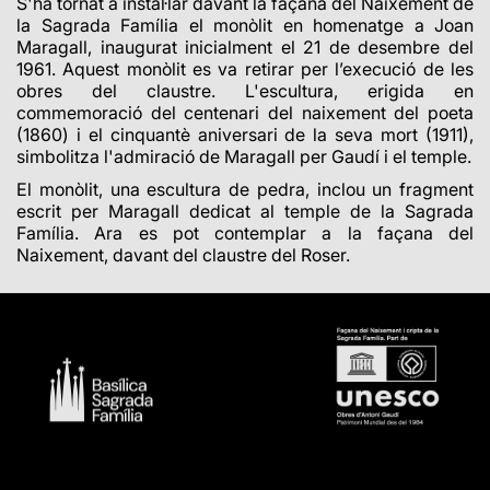
S'ha tornat a instal·lar davant la façana del Naixement de
la Sagrada Família el monòlit en homenatge a Joan
Maragall, inaugurat inicialment el 21 de desembre del
1961. Aquest monòlit es va retirar per l’execució de les
obres del claustre. L'escultura, erigida en
commemoració del centenari del naixement del poeta
(1860) i el cinquantè aniversari de la seva mort (1911),
simbolitza l'admiració de Maragall per Gaudí i el temple.
El monòlit, una escultura de pedra, inclou un fragment
escrit per Maragall dedicat al temple de la Sagrada
Família. Ara es pot contemplar a la façana del
Naixement, davant del claustre del Roser.