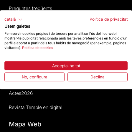
Preguntes freqüents
català
Política de privacitat
Atenció al Visitant
Usem galetes
Fem servir cookies pròpies i de tercers per analitzar l'ús del lloc web i
Normativa i condicions de compra
mostrar-te publicitat relacionada amb les teves preferències en funció d'un
perfil elaborat a partir dels teus hàbits de navegació (per exemple, pàgines
visitades).
Política de cookies
Notícies i Actualitat
Agenda
Accepta-ho tot
No, configura
Declina
Dona un impuls
Actes2026
Revista Temple en digital
Mapa Web