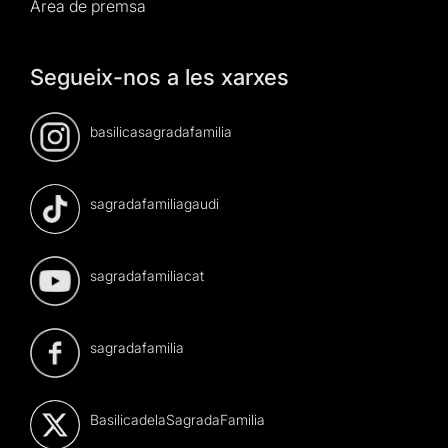
Àrea de premsa
Segueix-nos a les xarxes
basilicasagradafamilia
sagradafamiliagaudi
sagradafamiliacat
sagradafamilia
BasilicadelaSagradaFamilia