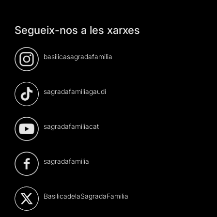
Segueix-nos a les xarxes
basilicasagradafamilia
sagradafamiliagaudi
sagradafamiliacat
sagradafamilia
BasilicadelaSagradaFamilia