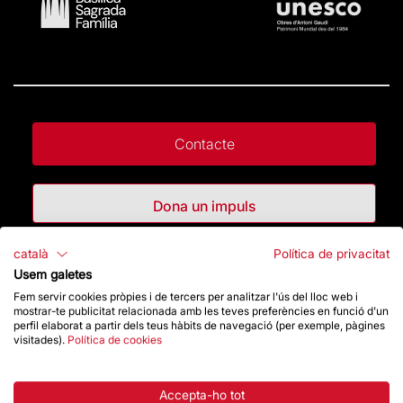
Contacte
Dona un impuls
català
Política de privacitat
Botiga
Usem galetes
Fem servir cookies pròpies i de tercers per analitzar l'ús del lloc web i
mostrar-te publicitat relacionada amb les teves preferències en funció d'un
Destacats
perfil elaborat a partir dels teus hàbits de navegació (per exemple, pàgines
visitades).
Política de cookies
La Fundació
Accepta-ho tot