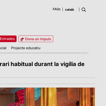
FAQs
Entrades
Dona un impuls
cial
Projecte educatiu
ri habitual durant la vigília de