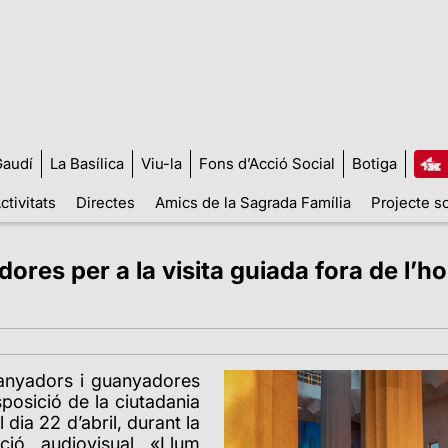
audí
La Basílica
Viu-la
Fons d’Acció Social
Botiga
ctivitats
Directes
Amics de la Sagrada Família
Projecte so
es per a la visita guiada fora de l’hora
uanyadors i guanyadores
posició de la ciutadania
 dia 22 d’abril, durant la
ció audiovisual «Llum