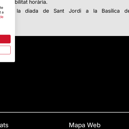
sponibilitat horària.
-te
ó de la diada de Sant Jordi a la Basílica de
t a
 de
ats
Mapa Web