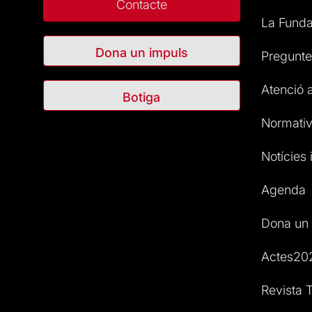
Contacte
La Funda
Dona un impuls
Pregunte
Atenció a
Botiga
Normativ
Notícies i
Agenda
Dona un 
Actes20
Revista T