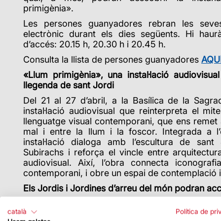
primigènia».
Les persones guanyadores rebran les seve
electrònic durant els dies següents. Hi haur
d’accés: 20.15 h, 20.30 h i 20.45 h.
Consulta la llista de persones guanyadores
AQU
«Llum primigènia», una instal·lació audiovisua
llegenda de sant Jordi
Del 21 al 27 d’abril, a la Basílica de la Sagr
instal·lació audiovisual que reinterpreta el m
llenguatge visual contemporani, que ens remet a l
mal i entre la llum i la foscor. Integrada a l’
instal·lació dialoga amb l’escultura de san
Subirachs i reforça el vincle entre arquitectura
audiovisual. Així, l’obra connecta iconografia
contemporani, i obre un espai de contemplació i 
Els Jordis i Jordines d’arreu del món podran acc
Durant el dia 23 d’abril, els Jordis i Jordines
català
Política de pri
gratuïtament a la Basílica amb un acompanyant. 