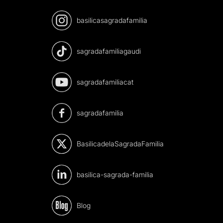
basilicasagradafamilia
sagradafamiliagaudi
sagradafamiliacat
sagradafamilia
BasilicadelaSagradaFamilia
basilica-sagrada-familia
Blog