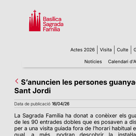
Actes 2026
Visita
Culte
G
Notícies
Calendari d'A
S’anuncien les persones guanyador
Sant Jordi
Data de publicació
16/04/26
La Sagrada Família ha donat a conèixer els g
de les 90 entrades dobles que es posaven a dis
per a una visita guiada fora de l’horari habitual el
qual, a més, podran descobrir la instal·la