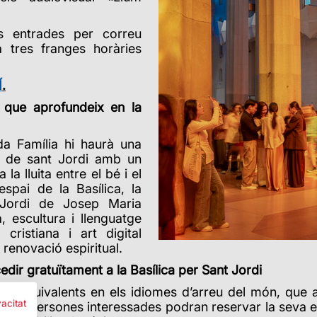
s entrades per correu
à tres franges horàries
Í
.
l que aprofundeix en la
ada Família hi haurà una
ite de sant Jordi amb un
a lluita entre el bé i el
espai de la Basílica, la
t Jordi de Josep Maria
, escultura i llenguatge
 cristiana i art digital
renovació espiritual.
edir gratuïtament a la Basílica per Sant Jordi
 i els equivalents en els idiomes d’arreu del món, que
vacitat
Les persones interessades podran reservar la seva en