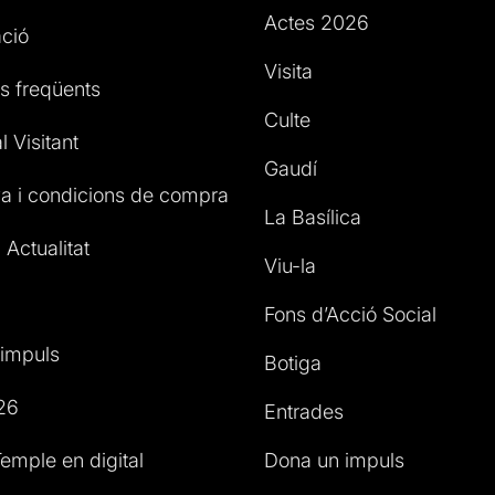
Actes 2026
ció
Visita
s freqüents
Culte
l Visitant
Gaudí
a i condicions de compra
La Basílica
 Actualitat
Viu-la
Fons d’Acció Social
impuls
Botiga
26
Entrades
emple en digital
Dona un impuls