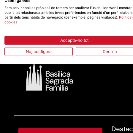
Usem galetes
13 d’abril. Aquestes entrades estan subjectes a di
Fem servir cookies pròpies i de tercers per analitzar l'ús del lloc web i mostrar
Per a més informació sobre la celebraci
publicitat relacionada amb les teves preferències en funció d'un perfil elabora
web
sagradafamilia.org/sant-jordi.
partir dels teus hàbits de navegació (per exemple, pàgines visitades).
Política
cookies
Accepta-ho tot
No, configura
Declina
Destac