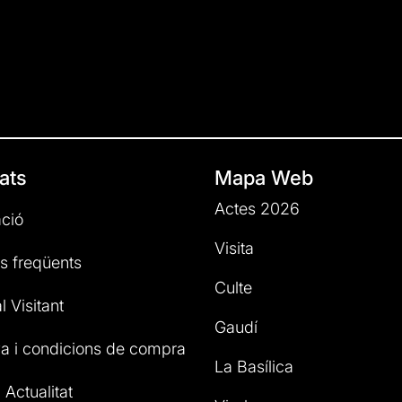
ats
Mapa Web
Actes 2026
ció
Visita
s freqüents
Culte
l Visitant
Gaudí
a i condicions de compra
La Basílica
 Actualitat