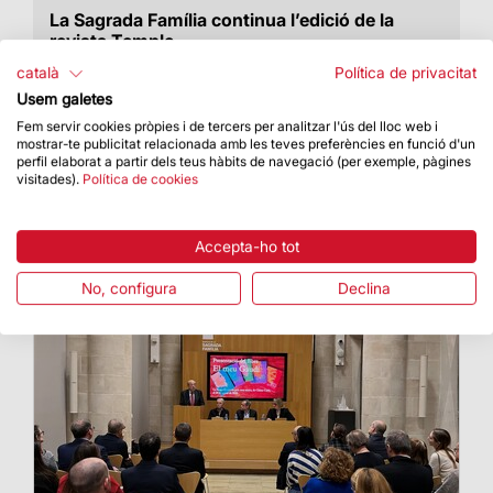
La Sagrada Família continua l’edició de la
revista Temple
La publicació es pot consultar en paper i en
català
Política de privacitat
digital
Usem galetes
Fem servir cookies pròpies i de tercers per analitzar l'ús del lloc web i
mostrar-te publicitat relacionada amb les teves preferències en funció d'un
perfil elaborat a partir dels teus hàbits de navegació (per exemple, pàgines
visitades).
Política de cookies
Accepta-ho tot
No, configura
Declina