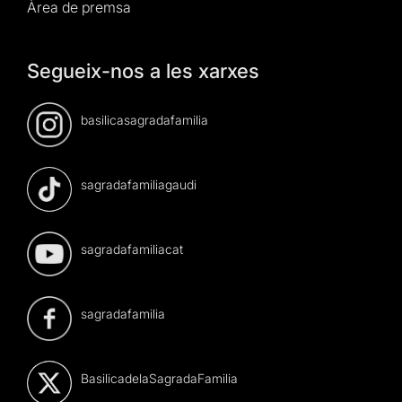
Àrea de premsa
Segueix-nos a les xarxes
basilicasagradafamilia
sagradafamiliagaudi
sagradafamiliacat
sagradafamilia
BasilicadelaSagradaFamilia