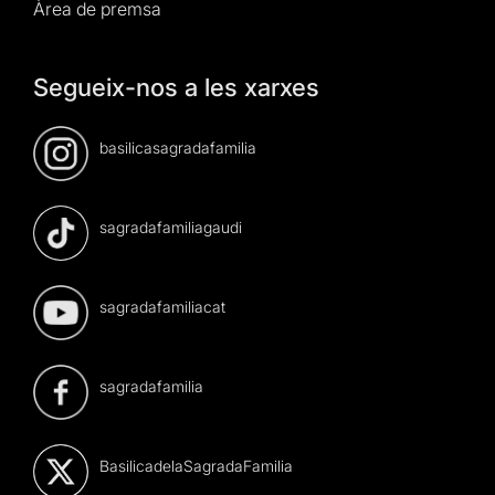
Àrea de premsa
Segueix-nos a les xarxes
basilicasagradafamilia
sagradafamiliagaudi
sagradafamiliacat
sagradafamilia
BasilicadelaSagradaFamilia