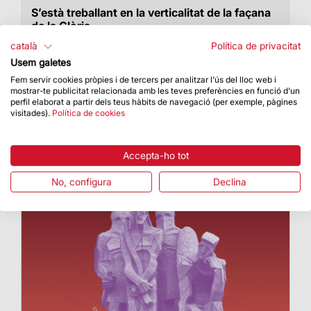
S’està treballant en la verticalitat de la façana
de la Glòria
La Sagrada Família avança en la construcció de
català
Política de privacitat
la torre de Jesucrist, la capella de l’Assumpta i la
Usem galetes
façana de la Glòria
Fem servir cookies pròpies i de tercers per analitzar l'ús del lloc web i
mostrar-te publicitat relacionada amb les teves preferències en funció d'un
perfil elaborat a partir dels teus hàbits de navegació (per exemple, pàgines
visitades).
Política de cookies
Accepta-ho tot
No, configura
Declina