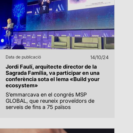
Data de publicació
14/10/24
Jordi Faulí, arquitecte director de la
Sagrada Família, va participar en una
conferència sota el lema «Build your
ecosystem»
S’emmarcava en el congrés MSP
GLOBAL, que reuneix proveïdors de
serveis de fins a 75 països