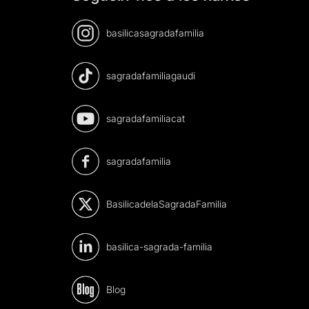
basilicasagradafamilia
sagradafamiliagaudi
sagradafamiliacat
sagradafamilia
BasilicadelaSagradaFamilia
basilica-sagrada-familia
Blog