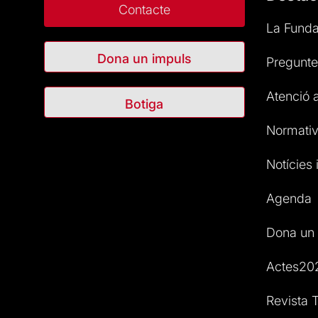
Contacte
La Funda
Dona un impuls
Pregunte
Atenció a
Botiga
Normativ
Notícies i
Agenda
Dona un 
Actes20
Revista T