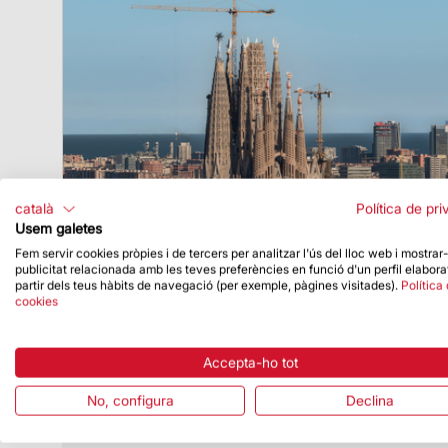
català
Política de pri
Usem galetes
Fem servir cookies pròpies i de tercers per analitzar l'ús del lloc web i mostrar
publicitat relacionada amb les teves preferències en funció d'un perfil elabora
partir dels teus hàbits de navegació (per exemple, pàgines visitades).
Política
Data de publicació
09/10/24
cookies
La Sagrada Família, reconeguda com el
monument més destacat dels premis
Remarkable Venue Awards 2024
Accepta-ho tot
Uns premis anuals que reconeixen els
No, configura
Declina
millors museus i atraccions turístiques