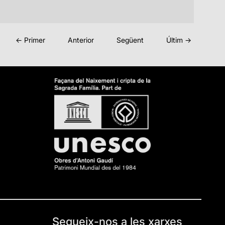
← Primer
Anterior
Següent
Últim →
Segueix-nos a les xarxes