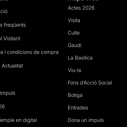
Actes 2026
ció
Visita
s freqüents
Culte
l Visitant
Gaudí
a i condicions de compra
La Basílica
 Actualitat
Viu-la
Fons d’Acció Social
impuls
Botiga
26
Entrades
emple en digital
Dona un impuls