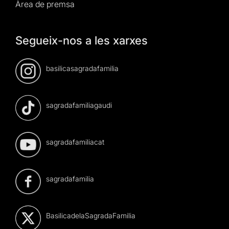
Àrea de premsa
Segueix-nos a les xarxes
basilicasagradafamilia
sagradafamiliagaudi
sagradafamiliacat
sagradafamilia
BasilicadelaSagradaFamilia