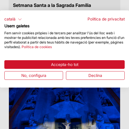
Setmana Santa a la Sagrada Família
Entre el 16 de març i l’1 d’abril, la Sagrada
Família va oferir diversos actes i celebracions
català
Política de privacitat
litúrgiques de Setmana Santa
Usem galetes
Fem servir cookies pròpies i de tercers per analitzar l'ús del lloc web i
mostrar-te publicitat relacionada amb les teves preferències en funció d'un
perfil elaborat a partir dels teus hàbits de navegació (per exemple, pàgines
visitades).
Política de cookies
Accepta-ho tot
No, configura
Declina