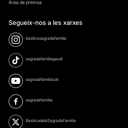
Àrea de premsa
Segueix-nos a les xarxes
basilicasagradafamilia
sagradafamiliagaudi
sagradafamiliacat
sagradafamilia
BasilicadelaSagradaFamilia