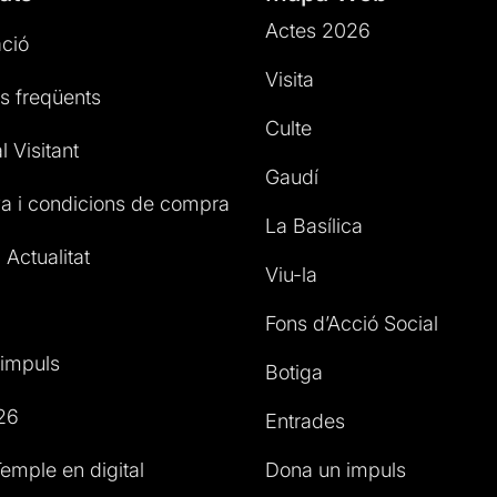
Actes 2026
ció
Visita
s freqüents
Culte
l Visitant
Gaudí
a i condicions de compra
La Basílica
 Actualitat
Viu-la
Fons d’Acció Social
impuls
Botiga
26
Entrades
emple en digital
Dona un impuls