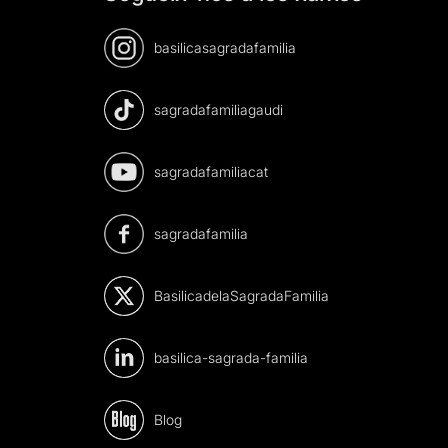
basilicasagradafamilia
sagradafamiliagaudi
sagradafamiliacat
sagradafamilia
BasilicadelaSagradaFamilia
basilica-sagrada-familia
Blog