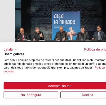
català
Política de pri
Usem galetes
Fem servir cookies pròpies i de tercers per analitzar l'ús del lloc web i mostrar
publicitat relacionada amb les teves preferències en funció d'un perfil elabora
partir dels teus hàbits de navegació (per exemple, pàgines visitades).
Política
Data de publicació
07/05/26
cookies
El Papa oficiarà una missa solemne a la
Sagrada Família i beneirà la torre de
Jesucrist
Accepta-ho tot
El Vaticà ha fet oficial l’agenda del viatge
No, configura
Declina
apostòlic a Catalunya