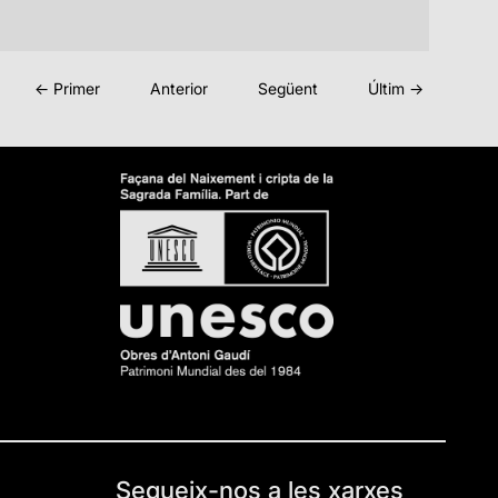
← Primer
Anterior
Següent
Últim →
Segueix-nos a les xarxes