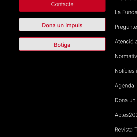
Contacte
La Funda
Dona un impuls
Pregunte
Atenció a
Botiga
Normativ
Notícies i
Agenda
Dona un 
Actes20
Revista T