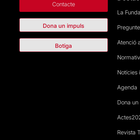
Contacte
La Funda
Dona un impuls
Pregunte
Atenció a
Botiga
Normativ
Notícies i
Agenda
Dona un 
Actes20
Revista T