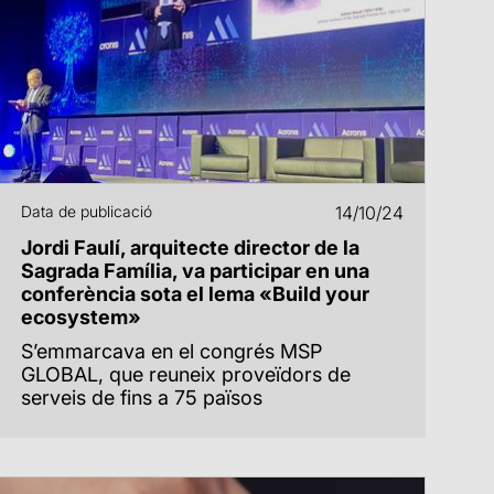
Data de publicació
14/10/24
Jordi Faulí, arquitecte director de la
Sagrada Família, va participar en una
conferència sota el lema «Build your
ecosystem»
S’emmarcava en el congrés MSP
GLOBAL, que reuneix proveïdors de
serveis de fins a 75 països