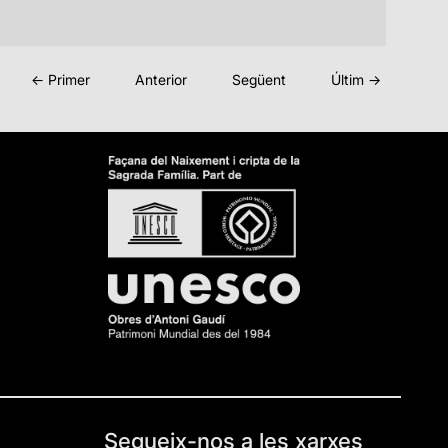
← Primer
Anterior
Següent
Últim →
Segueix-nos a les xarxes