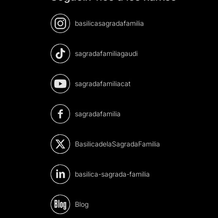
basilicasagradafamilia
sagradafamiliagaudi
sagradafamiliacat
sagradafamilia
BasilicadelaSagradaFamilia
basilica-sagrada-familia
Blog