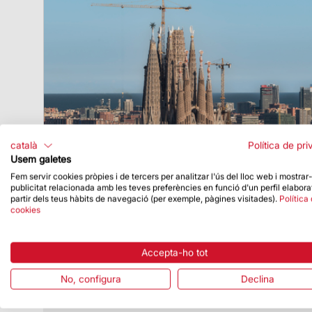
català
Política de pri
Usem galetes
Fem servir cookies pròpies i de tercers per analitzar l'ús del lloc web i mostrar
publicitat relacionada amb les teves preferències en funció d'un perfil elabora
partir dels teus hàbits de navegació (per exemple, pàgines visitades).
Política
Data de publicació
09/10/24
cookies
La Sagrada Família, reconeguda com el
monument més destacat dels premis
Remarkable Venue Awards 2024
Accepta-ho tot
Uns premis anuals que reconeixen els
No, configura
Declina
millors museus i atraccions turístiques