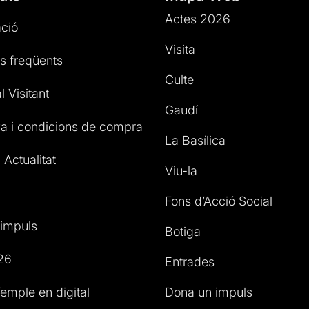
Actes 2026
ció
Visita
s freqüents
Culte
l Visitant
Gaudí
a i condicions de compra
La Basílica
 Actualitat
Viu-la
Fons d’Acció Social
impuls
Botiga
26
Entrades
emple en digital
Dona un impuls