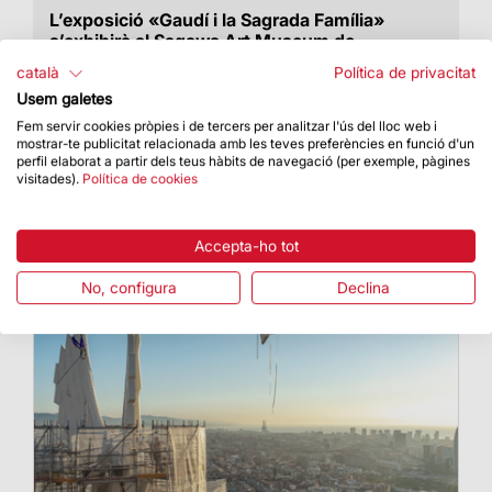
L’exposició «Gaudí i la Sagrada Família»
s’exhibirà al Sagawa Art Museum de
Moriyama
català
Política de privacitat
A partir del 30 de setembre i fins al 3 de
Usem galetes
desembre
Fem servir cookies pròpies i de tercers per analitzar l'ús del lloc web i
mostrar-te publicitat relacionada amb les teves preferències en funció d'un
perfil elaborat a partir dels teus hàbits de navegació (per exemple, pàgines
visitades).
Política de cookies
Accepta-ho tot
No, configura
Declina