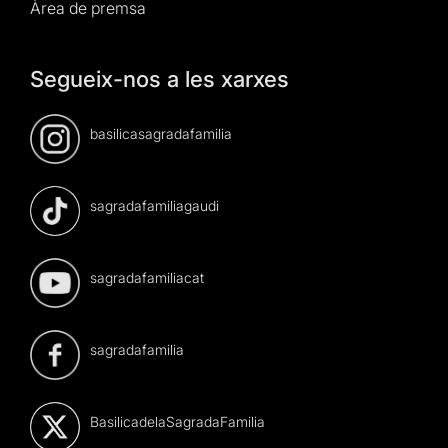
Àrea de premsa
Segueix-nos a les xarxes
basilicasagradafamilia
sagradafamiliagaudi
sagradafamiliacat
sagradafamilia
BasilicadelaSagradaFamilia