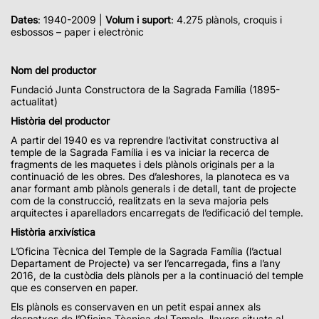
Dates
: 1940-2009 |
Volum i suport
: 4.275 plànols, croquis i
esbossos – paper i electrònic
Nom del productor
Fundació Junta Constructora de la Sagrada Família (1895-
actualitat)
Història del productor
A partir del 1940 es va reprendre l’activitat constructiva al
temple de la Sagrada Família i es va iniciar la recerca de
fragments de les maquetes i dels plànols originals per a la
continuació de les obres. Des d’aleshores, la planoteca es va
anar formant amb plànols generals i de detall, tant de projecte
com de la construcció, realitzats en la seva majoria pels
arquitectes i aparelladors encarregats de l’edificació del temple.
Història arxivística
L’Oficina Tècnica del Temple de la Sagrada Família (l’actual
Departament de Projecte) va ser l’encarregada, fins a l’any
2016, de la custòdia dels plànols per a la continuació del temple
que es conserven en paper.
Els plànols es conservaven en un petit espai annex als
despatxos de l’Oficina Tècnica del Temple, llavors situats al