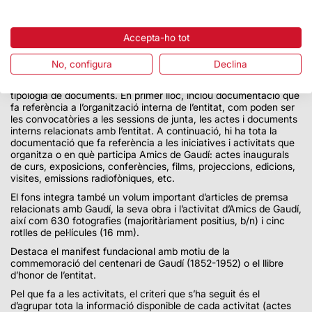
l’obra de Gaudí que va dur a terme Amics de Gaudí en aquests
anys. També permet conèixer el funcionament intern de
l’associació, i testimonia les relacions externes establertes amb
Accepta-ho tot
altres entitats i amb diferents instàncies de l’Administració
durant bona part del règim franquista i, en cert grau, l’activitat
No, configura
Declina
cultural (i turística) a la Barcelona d’aquells anys.
El contingut del fons és heterogeni i divers, amb una amplíssima
tipologia de documents. En primer lloc, inclou documentació que
fa referència a l’organització interna de l’entitat, com poden ser
les convocatòries a les sessions de junta, les actes i documents
interns relacionats amb l’entitat. A continuació, hi ha tota la
documentació que fa referència a les iniciatives i activitats que
organitza o en què participa Amics de Gaudí: actes inaugurals
de curs, exposicions, conferències, films, projeccions, edicions,
visites, emissions radiofòniques, etc.
El fons integra també un volum important d’articles de premsa
relacionats amb Gaudí, la seva obra i l’activitat d’Amics de Gaudí,
així com 630 fotografies (majoritàriament positius, b/n) i cinc
rotlles de pel·lícules (16 mm).
Destaca el manifest fundacional amb motiu de la
commemoració del centenari de Gaudí (1852-1952) o el llibre
d’honor de l’entitat.
Pel que fa a les activitats, el criteri que s’ha seguit és el
d’agrupar tota la informació disponible de cada activitat (actes