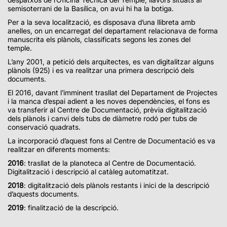
semisoterrani de la Basílica, on avui hi ha la botiga.
Per a la seva localització, es disposava d’una llibreta amb
anelles, on un encarregat del departament relacionava de forma
manuscrita els plànols, classificats segons les zones del
temple.
L’any 2001, a petició dels arquitectes, es van digitalitzar alguns
plànols (925) i es va realitzar una primera descripció dels
documents.
El 2016, davant l’imminent trasllat del Departament de Projectes
i la manca d’espai adient a les noves dependències, el fons es
va transferir al Centre de Documentació, prèvia digitalització
dels plànols i canvi dels tubs de diàmetre rodó per tubs de
conservació quadrats.
La incorporació d’aquest fons al Centre de Documentació es va
realitzar en diferents moments:
2016
: trasllat de la planoteca al Centre de Documentació.
Digitalització i descripció al catàleg automatitzat.
2018
: digitalització dels plànols restants i inici de la descripció
d’aquests documents.
2019
: finalització de la descripció.