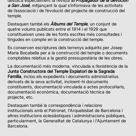
destaca especialment la revista
El Propagador de la devoción
a San José
, mitjançant la qual s’informava de les activitats
de l’associació i de l’evolució del projecte de construcció del
temple.
Destaquen també els
Àlbums del Temple
, un conjunt de
quatre volums publicats entre el 1914 i el 1929 que
constitueixen unes de les fonts escrites més consultades i
tingudes en compte en la construcció del temple.
Es conserven escriptures dels terrenys adquirits per Josep
Maria Bocabella per a la construcció del temple o documents
comptables relatius a la gestió pressupostària de les obres.
La documentació més moderna, vinculada a l’existència de la
Junta Constructora del Temple Expiatori de la Sagrada
Família
, inclou els expedients i documents administratius
derivats de la seva activitat, incloent-hi documents
constituents, documentació vinculada a actes protocol·laris,
documentació econòmica, documentació tècnica de
projecte, etc.
Destaquen també la correspondència i relacions
institucionals amb el Patronat, l'Arquebisbat de Barcelona i
altres institucions eclesiàstiques i administracions públiques,
particularment, la Generalitat de Catalunya i l'Ajuntament de
Barcelona.