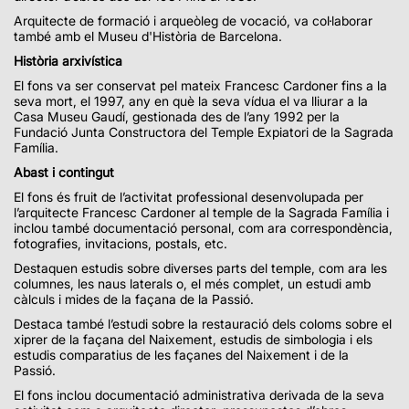
Arquitecte de formació i arqueòleg de vocació, va col·laborar
també amb el Museu d'Història de Barcelona.
Història arxivística
El fons va ser conservat pel mateix Francesc Cardoner fins a la
seva mort, el 1997, any en què la seva vídua el va lliurar a la
Casa Museu Gaudí, gestionada des de l’any 1992 per la
Fundació Junta Constructora del Temple Expiatori de la Sagrada
Família.
Abast i contingut
El fons és fruit de l’activitat professional desenvolupada per
l’arquitecte Francesc Cardoner al temple de la Sagrada Família i
inclou també documentació personal, com ara correspondència,
fotografies, invitacions, postals, etc.
Destaquen estudis sobre diverses parts del temple, com ara les
columnes, les naus laterals o, el més complet, un estudi amb
càlculs i mides de la façana de la Passió.
Destaca també l’estudi sobre la restauració dels coloms sobre el
xiprer de la façana del Naixement, estudis de simbologia i els
estudis comparatius de les façanes del Naixement i de la
Passió.
El fons inclou documentació administrativa derivada de la seva