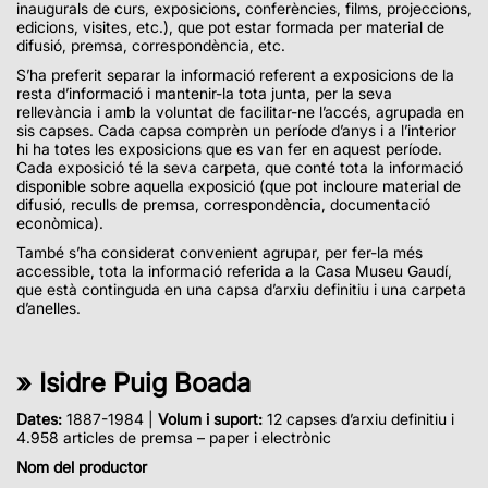
inaugurals de curs, exposicions, conferències, films, projeccions,
edicions, visites, etc.), que pot estar formada per material de
difusió, premsa, correspondència, etc.
S’ha preferit separar la informació referent a exposicions de la
resta d’informació i mantenir-la tota junta, per la seva
rellevància i amb la voluntat de facilitar-ne l’accés, agrupada en
sis capses. Cada capsa comprèn un període d’anys i a l’interior
hi ha totes les exposicions que es van fer en aquest període.
Cada exposició té la seva carpeta, que conté tota la informació
disponible sobre aquella exposició (que pot incloure material de
difusió, reculls de premsa, correspondència, documentació
econòmica).
També s’ha considerat convenient agrupar, per fer-la més
accessible, tota la informació referida a la Casa Museu Gaudí,
que està continguda en una capsa d’arxiu definitiu i una carpeta
d’anelles.
» Isidre Puig Boada
Dates:
1887-1984 |
Volum i suport:
12 capses d’arxiu definitiu i
4.958 articles de premsa – paper i electrònic
Nom del productor