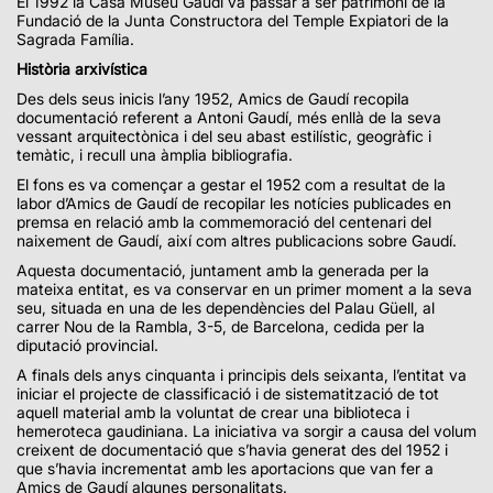
El 1992 la Casa Museu Gaudí va passar a ser patrimoni de la
Fundació de la Junta Constructora del Temple Expiatori de la
Sagrada Família.
Història arxivística
Des dels seus inicis l’any 1952, Amics de Gaudí recopila
documentació referent a Antoni Gaudí, més enllà de la seva
vessant arquitectònica i del seu abast estilístic, geogràfic i
temàtic, i recull una àmplia bibliografia.
El fons es va començar a gestar el 1952 com a resultat de la
labor d’Amics de Gaudí de recopilar les notícies publicades en
premsa en relació amb la commemoració del centenari del
naixement de Gaudí, així com altres publicacions sobre Gaudí.
Aquesta documentació, juntament amb la generada per la
mateixa entitat, es va conservar en un primer moment a la seva
seu, situada en una de les dependències del Palau Güell, al
carrer Nou de la Rambla, 3-5, de Barcelona, cedida per la
diputació provincial.
A finals dels anys cinquanta i principis dels seixanta, l’entitat va
iniciar el projecte de classificació i de sistematització de tot
aquell material amb la voluntat de crear una biblioteca i
hemeroteca gaudiniana. La iniciativa va sorgir a causa del volum
creixent de documentació que s’havia generat des del 1952 i
que s’havia incrementat amb les aportacions que van fer a
Amics de Gaudí algunes personalitats.