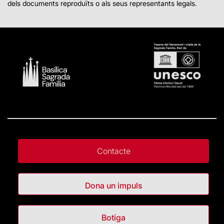
dels documents reproduïts o als seus representants legals.
Contacte
Dona un impuls
Botiga