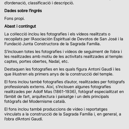
d’ordenació, classificació i descripció.
Dades sobre l’ingrés
Fons propi.
Abast i contingut
La col·lecció inclou les fotografies i els vídeos realitzats o
recopilats per l’Asociación Espiritual de Devotos de San José i la
Fundació Junta Constructora de la Sagrada Família.
S’inclouen totes les fotografies i vídeos de seguiment de l’obra i
les realitzades amb motiu de les activitats realitzades al temple:
captes, portes obertes, Nadal, etc.
Destaquen les fotografies en les quals figura Antoni Gaudí i les
que il·lustren els primers anys de la construcció del temple.
El fons inclou també fotografies d’autor, realitzades per fotògrafs
professionals externs. Així, s’inclouen algunes fotografies
realitzades per Adolf Mas (1861-1936), fotògraf especialitzat en
l’àmbit de l’art, arquitectura i paisatge i un dels principals
fotògrafs del Modernisme català.
El fons inclou també produccions de vídeo i reportatges
vinculats a la construcció de la Sagrada Família i, en general, a
l’obra d’Antoni Gaudí.