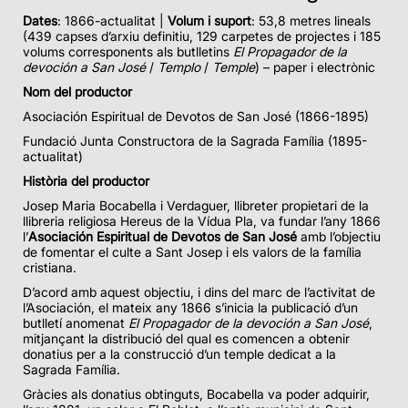
Dates
: 1866-actualitat |
Volum i suport
: 53,8 metres lineals
(439 capses d’arxiu definitiu, 129 carpetes de projectes i 185
volums corresponents als butlletins
El Propagador de la
devoción a San José
/
Templo
/
Temple
) – paper i electrònic
Nom del productor
Asociación Espiritual de Devotos de San José
(1866-1895)
Fundació Junta Constructora de la Sagrada Família (1895-
actualitat)
Història del productor
Josep Maria Bocabella i Verdaguer, llibreter propietari de la
llibreria religiosa Hereus de la Vídua Pla, va fundar l’any 1866
l’
Asociación Espiritual de Devotos de San José
amb l’objectiu
de fomentar el culte a Sant Josep i els valors de la família
cristiana.
D’acord amb aquest objectiu, i dins del marc de l’activitat de
l’Asociación, el mateix any 1866 s’inicia la publicació d’un
butlletí anomenat
El Propagador de la devoción a San José
,
mitjançant la distribució del qual es comencen a obtenir
donatius per a la construcció d’un temple dedicat a la
Sagrada Família.
Gràcies als donatius obtinguts, Bocabella va poder adquirir,