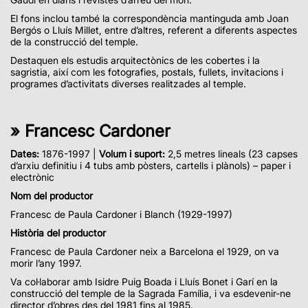
El fons inclou també la correspondència mantinguda amb Joan
Bergós o Lluís Millet, entre d’altres, referent a diferents aspectes
de la construcció del temple.
Destaquen els estudis arquitectònics de les cobertes i la
sagristia, així com les fotografies, postals, fullets, invitacions i
programes d’activitats diverses realitzades al temple.
» Francesc Cardoner
Dates:
1876-1997 |
Volum i suport:
2,5 metres lineals (23 capses
d’arxiu definitiu i 4 tubs amb pòsters, cartells i plànols) – paper i
electrònic
Nom del productor
Francesc de Paula Cardoner i Blanch (1929-1997)
Història del productor
Francesc de Paula Cardoner neix a Barcelona el 1929, on va
morir l’any 1997.
Va col·laborar amb Isidre Puig Boada i Lluís Bonet i Garí en la
construcció del temple de la Sagrada Família, i va esdevenir-ne
director d’obres des del 1981 fins al 1985.