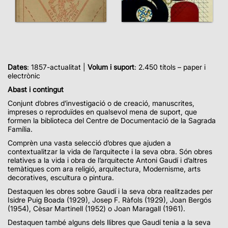
Dates
: 1857-actualitat |
Volum i suport
: 2.450 títols – paper i
electrònic
Abast i contingut
Conjunt d’obres d’investigació o de creació, manuscrites,
impreses o reproduïdes en qualsevol mena de suport, que
formen la biblioteca del Centre de Documentació de la Sagrada
Família.
Comprèn una vasta selecció d’obres que ajuden a
contextualitzar la vida de l’arquitecte i la seva obra. Són obres
relatives a la vida i obra de l’arquitecte Antoni Gaudí i d’altres
temàtiques com ara religió, arquitectura, Modernisme, arts
decoratives, escultura o pintura.
Destaquen les obres sobre Gaudí i la seva obra realitzades per
Isidre Puig Boada (1929), Josep F. Ràfols (1929), Joan Bergós
(1954), Cèsar Martinell (1952) o Joan Maragall (1961).
Destaquen també alguns dels llibres que Gaudí tenia a la seva