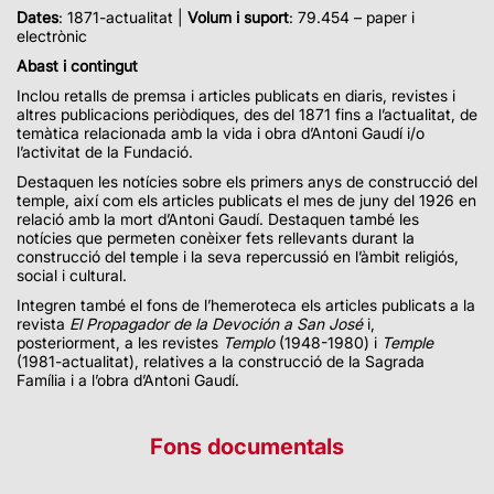
Dates
: 1871-actualitat |
Volum i suport
: 79.454 – paper i
electrònic
Abast i contingut
Inclou retalls de premsa i articles publicats en diaris, revistes i
altres publicacions periòdiques, des del 1871 fins a l’actualitat, de
temàtica relacionada amb la vida i obra d’Antoni Gaudí i/o
l’activitat de la Fundació.
Destaquen les notícies sobre els primers anys de construcció del
temple, així com els articles publicats el mes de juny del 1926 en
relació amb la mort d’Antoni Gaudí. Destaquen també les
notícies que permeten conèixer fets rellevants durant la
construcció del temple i la seva repercussió en l’àmbit religiós,
social i cultural.
Integren també el fons de l’hemeroteca els articles publicats a la
revista
El Propagador de la Devoción a San José
i,
posteriorment, a les revistes
Templo
(1948-1980) i
Temple
(1981-actualitat), relatives a la construcció de la Sagrada
Família i a l’obra d’Antoni Gaudí.
Fons documentals