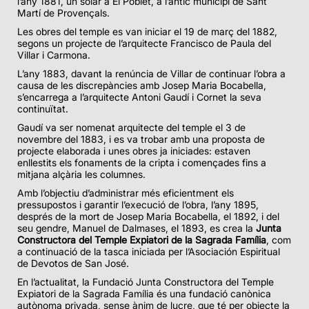
l’any 1881, un solar a El Poblet, a l’antic municipi de Sant
Martí de Provençals.
Les obres del temple es van iniciar el 19 de març del 1882,
segons un projecte de l’arquitecte Francisco de Paula del
Villar i Carmona.
L’any 1883, davant la renúncia de Villar de continuar l’obra a
causa de les discrepàncies amb Josep Maria Bocabella,
s’encarrega a l’arquitecte Antoni Gaudí i Cornet la seva
continuïtat.
Gaudí va ser nomenat arquitecte del temple el 3 de
novembre del 1883, i es va trobar amb una proposta de
projecte elaborada i unes obres ja iniciades: estaven
enllestits els fonaments de la cripta i començades fins a
mitjana alçària les columnes.
Amb l’objectiu d’administrar més eficientment els
pressupostos i garantir l’execució de l’obra, l’any 1895,
després de la mort de Josep Maria Bocabella, el 1892, i del
seu gendre, Manuel de Dalmases, el 1893, es crea la
Junta
Constructora del Temple Expiatori de la Sagrada Família
, com
a continuació de la tasca iniciada per l’Asociación Espiritual
de Devotos de San José.
En l’actualitat, la Fundació Junta Constructora del Temple
Expiatori de la Sagrada Família és una fundació canònica
autònoma privada, sense ànim de lucre, que té per objecte la