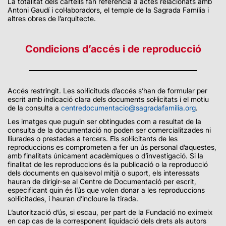
La totalitat dels cartells fan referència a actes relacionats amb
Antoni Gaudí i col·laboradors, el temple de la Sagrada Família i
altres obres de l’arquitecte.
Condicions d’accés i de reproducció
Accés restringit. Les sol·licituds d’accés s’han de formular per
escrit amb indicació clara dels documents sol·licitats i el motiu
de la consulta a
centredocumentacio@sagradafamilia.org
.
Les imatges que puguin ser obtingudes com a resultat de la
consulta de la documentació no poden ser comercialitzades ni
lliurades o prestades a tercers. Els sol·licitants de les
reproduccions es comprometen a fer un ús personal d’aquestes,
amb finalitats únicament acadèmiques o d’investigació. Si la
finalitat de les reproduccions és la publicació o la reproducció
dels documents en qualsevol mitjà o suport, els interessats
hauran de dirigir-se al Centre de Documentació per escrit,
especificant quin és l’ús que volen donar a les reproduccions
sol·licitades, i hauran d’incloure la tirada.
L’autorització d’ús, si escau, per part de la Fundació no eximeix
en cap cas de la corresponent liquidació dels drets als autors