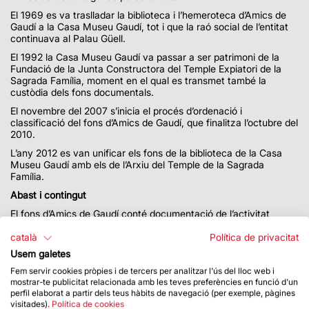
El 1969 es va traslladar la biblioteca i l’hemeroteca d’Amics de
Gaudí a la Casa Museu Gaudí, tot i que la raó social de l’entitat
continuava al Palau Güell.
El 1992 la Casa Museu Gaudí va passar a ser patrimoni de la
Fundació de la Junta Constructora del Temple Expiatori de la
Sagrada Família, moment en el qual es transmet també la
custòdia dels fons documentals.
El novembre del 2007 s’inicia el procés d’ordenació i
classificació del fons d’Amics de Gaudí, que finalitza l’octubre del
2010.
L’any 2012 es van unificar els fons de la biblioteca de la Casa
Museu Gaudí amb els de l’Arxiu del Temple de la Sagrada
Família.
Abast i contingut
El fons d’Amics de Gaudí conté documentació de l’activitat
d’aquesta entitat des del 1952 i fins al 1992, any en què la gestió
de la Casa Museu Gaudí va passar a dependre de la Junta
català
Política de privacitat
Constructora del Temple Expiatori de la Sagrada Família. El gruix
Usem galetes
de la documentació es correspon al període 1952-1970, que
Fem servir cookies pròpies i de tercers per analitzar l'ús del lloc web i
coincideix amb l’etapa més activa de l’entitat. A partir d’aquesta
mostrar-te publicitat relacionada amb les teves preferències en funció d'un
data, la informació és més escassa.
perfil elaborat a partir dels teus hàbits de navegació (per exemple, pàgines
El fons permet conèixer la labor de valorització de la figura i
visitades).
Política de cookies