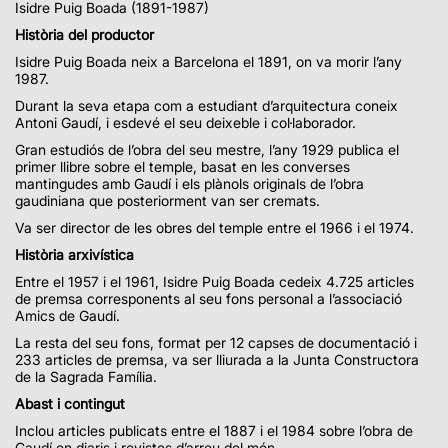
Isidre Puig Boada (1891-1987)
Història del productor
Isidre Puig Boada neix a Barcelona el 1891, on va morir l’any
1987.
Durant la seva etapa com a estudiant d’arquitectura coneix
Antoni Gaudí, i esdevé el seu deixeble i col·laborador.
Gran estudiós de l’obra del seu mestre, l’any 1929 publica el
primer llibre sobre el temple, basat en les converses
mantingudes amb Gaudí i els plànols originals de l’obra
gaudiniana que posteriorment van ser cremats.
Va ser director de les obres del temple entre el 1966 i el 1974.
Història arxivística
Entre el 1957 i el 1961, Isidre Puig Boada cedeix 4.725 articles
de premsa corresponents al seu fons personal a l’associació
Amics de Gaudí.
La resta del seu fons, format per 12 capses de documentació i
233 articles de premsa, va ser lliurada a la Junta Constructora
de la Sagrada Família.
Abast i contingut
Inclou articles publicats entre el 1887 i el 1984 sobre l’obra de
Gaudí en diaris i revistes d’arreu del món.