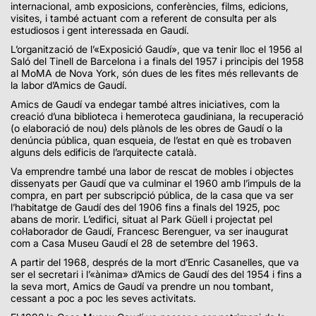
internacional, amb exposicions, conferències, films, edicions,
visites, i també actuant com a referent de consulta per als
estudiosos i gent interessada en Gaudí.
L’organització de l’«Exposició Gaudí», que va tenir lloc el 1956 al
Saló del Tinell de Barcelona i a finals del 1957 i principis del 1958
al MoMA de Nova York, són dues de les fites més rellevants de
la labor d’Amics de Gaudí.
Amics de Gaudí va endegar també altres iniciatives, com la
creació d’una biblioteca i hemeroteca gaudiniana, la recuperació
(o elaboració de nou) dels plànols de les obres de Gaudí o la
denúncia pública, quan esqueia, de l’estat en què es trobaven
alguns dels edificis de l’arquitecte català.
Va emprendre també una labor de rescat de mobles i objectes
dissenyats per Gaudí que va culminar el 1960 amb l’impuls de la
compra, en part per subscripció pública, de la casa que va ser
l’habitatge de Gaudí des del 1906 fins a finals del 1925, poc
abans de morir. L’edifici, situat al Park Güell i projectat pel
col·laborador de Gaudí, Francesc Berenguer, va ser inaugurat
com a Casa Museu Gaudí el 28 de setembre del 1963.
A partir del 1968, després de la mort d’Enric Casanelles, que va
ser el secretari i l’«ànima» d’Amics de Gaudí des del 1954 i fins a
la seva mort, Amics de Gaudí va prendre un nou tombant,
cessant a poc a poc les seves activitats.