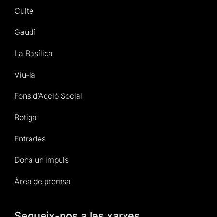
Culte
Gaudí
La Basílica
Viu-la
Fons d’Acció Social
Botiga
Entrades
Dona un impuls
Àrea de premsa
Segueix-nos a les xarxes