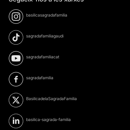
basilicasagradafamilia
sagradafamiliagaudi
sagradafamiliacat
sagradafamilia
BasilicadelaSagradaFamilia
basilica-sagrada-familia