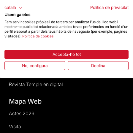
català
Política de privacitat
Normativa i condicions de compra
Usem galetes
Fem servir cookies pròpies i de tercers per analitzar l'ús del lloc web i
Notícies i Actualitat
mostrar-te publicitat relacionada amb les teves preferències en funció d'un
perfil elaborat a partir dels teus hàbits de navegació (per exemple, pàgines
visitades).
Política de cookies
Agenda
Accepta-ho tot
Dona un impuls
No, configura
Declina
Actes2026
Revista Temple en digital
Mapa Web
Actes 2026
Visita