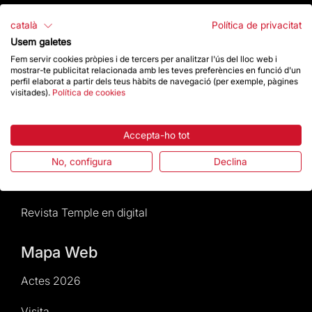
Atenció al Visitant
català
Política de privacitat
Usem galetes
Normativa i condicions de compra
Fem servir cookies pròpies i de tercers per analitzar l'ús del lloc web i
mostrar-te publicitat relacionada amb les teves preferències en funció d'un
Notícies i Actualitat
perfil elaborat a partir dels teus hàbits de navegació (per exemple, pàgines
visitades).
Política de cookies
Agenda
Accepta-ho tot
Dona un impuls
No, configura
Declina
Actes2026
Revista Temple en digital
Mapa Web
Actes 2026
Visita