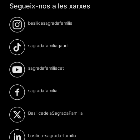
Segueix-nos a les xarxes
basilicasagradafamilia
sagradafamiliagaudi
sagradafamiliacat
sagradafamilia
BasilicadelaSagradaFamilia
basilica-sagrada-familia