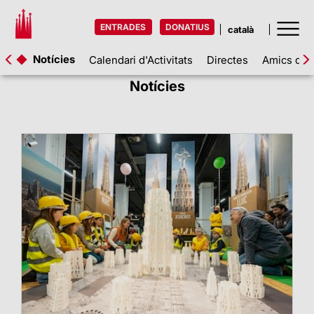
ENTRADES
DONATIUS
Notícies
Calendari d'Activitats
Directes
Amics de l
Notícies