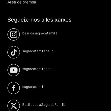
Àrea de premsa
Segueix-nos a les xarxes
basilicasagradafamilia
sagradafamiliagaudi
sagradafamiliacat
sagradafamilia
BasilicadelaSagradaFamilia