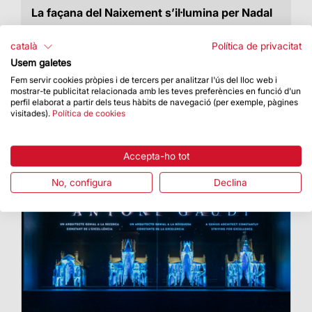
La façana del Naixement s’il·lumina per Nadal
Fins al 22 de desembre, es donarà vida a les
escenes de pessebre amb música i locucions
català
Política de privacitat
Usem galetes
Fem servir cookies pròpies i de tercers per analitzar l'ús del lloc web i
mostrar-te publicitat relacionada amb les teves preferències en funció d'un
perfil elaborat a partir dels teus hàbits de navegació (per exemple, pàgines
visitades).
Política de cookies
Accepta-ho tot
No, configura
Declina