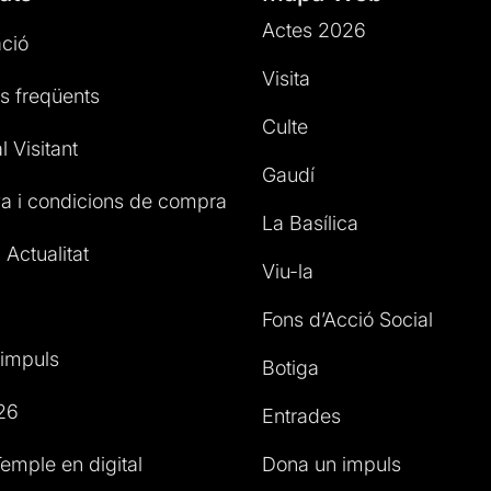
Actes 2026
ció
Visita
s freqüents
Culte
l Visitant
Gaudí
a i condicions de compra
La Basílica
 Actualitat
Viu-la
Fons d’Acció Social
impuls
Botiga
26
Entrades
emple en digital
Dona un impuls