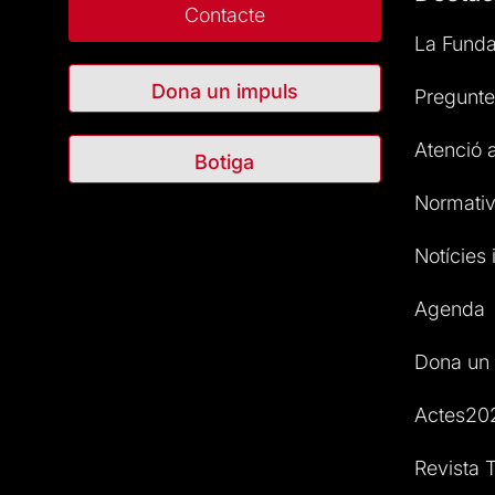
Contacte
La Funda
Dona un impuls
Pregunte
Atenció a
Botiga
Normativ
Notícies i
Agenda
Dona un 
Actes20
Revista T