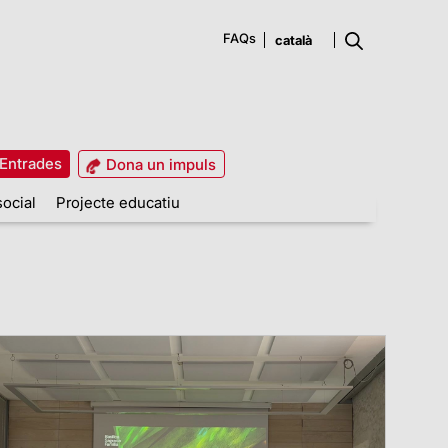
FAQs
Entrades
Dona un impuls
social
Projecte educatiu