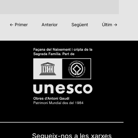
← Primer
Anterior
Següent
Últim →
Segueix-nos a les xarxes