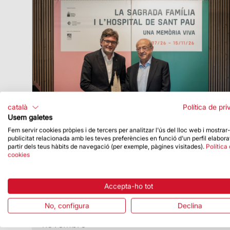
català
Política de pri
Usem galetes
Fem servir cookies pròpies i de tercers per analitzar l'ús del lloc web i mostrar
publicitat relacionada amb les teves preferències en funció d'un perfil elabora
partir dels teus hàbits de navegació (per exemple, pàgines visitades).
Política
Data de publicació
07/07/26
cookies
La Sagrada Família i el Recinte
Modernista de Sant Pau posen en valor
el seu vincle amb una exposició
Accepta-ho tot
conjunta
No, configura
Declina
La mostra es pot veure fins el 15 de
novembre