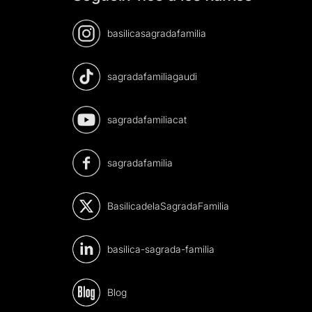
basilicasagradafamilia
sagradafamiliagaudi
sagradafamiliacat
sagradafamilia
BasilicadelaSagradaFamilia
basilica-sagrada-familia
Blog