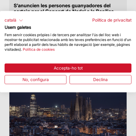
S’anuncien les persones guanyadores del
sorteig per al Concert de Nadal a la Basílica
El sorteig s’ha realitzat entre les 34.040
català
Política de privacitat
persones inscrites
Usem galetes
Fem servir cookies pròpies i de tercers per analitzar l'ús del lloc web i
mostrar-te publicitat relacionada amb les teves preferències en funció d'un
perfil elaborat a partir dels teus hàbits de navegació (per exemple, pàgines
visitades).
Política de cookies
Accepta-ho tot
No, configura
Declina