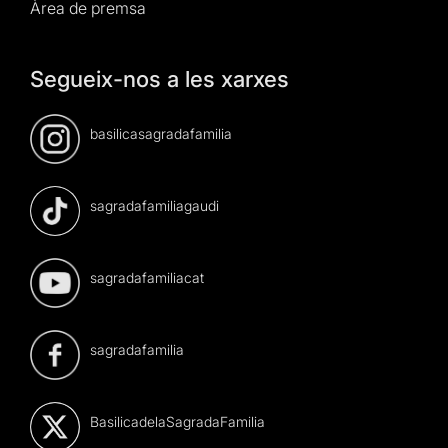
Àrea de premsa
Segueix-nos a les xarxes
basilicasagradafamilia
sagradafamiliagaudi
sagradafamiliacat
sagradafamilia
BasilicadelaSagradaFamilia