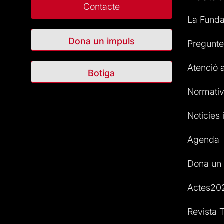
Contacte
La Funda
Dona un impuls
Pregunte
Atenció a
Botiga
Normativ
Notícies i
Agenda
Dona un 
Actes20
Revista T