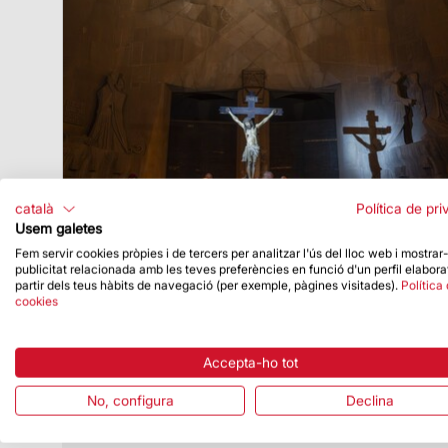
català
Política de pri
Usem galetes
Fem servir cookies pròpies i de tercers per analitzar l'ús del lloc web i mostrar
publicitat relacionada amb les teves preferències en funció d'un perfil elabora
partir dels teus hàbits de navegació (per exemple, pàgines visitades).
Política
Data de publicació
06/04/26
cookies
Celebracions litúrgiques de Setmana
Santa a la Sagrada Família
Accepta-ho tot
Dins dels actes de Setmana Santa es van
oficiar les tradicionals celebracions
No, configura
Declina
litúrgiques