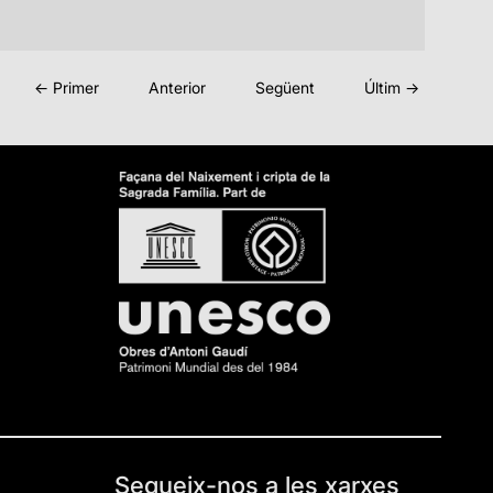
← Primer
Anterior
Següent
Últim →
Segueix-nos a les xarxes