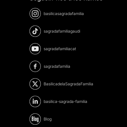
basilicasagradafamilia
sagradafamiliagaudi
sagradafamiliacat
sagradafamilia
BasilicadelaSagradaFamilia
basilica-sagrada-familia
Blog