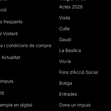
Actes 2026
ció
Visita
s freqüents
Culte
l Visitant
Gaudí
a i condicions de compra
La Basílica
 Actualitat
Viu-la
Fons d’Acció Social
impuls
Botiga
26
Entrades
emple en digital
Dona un impuls