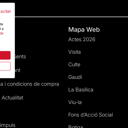
vacitat
-te
ats
Mapa Web
t a
 de
Actes 2026
ció
Visita
s freqüents
Culte
l Visitant
Gaudí
a i condicions de compra
La Basílica
 Actualitat
Viu-la
Fons d’Acció Social
impuls
Botiga