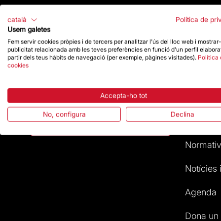
català
Política de pri
Usem galetes
Fem servir cookies pròpies i de tercers per analitzar l'ús del lloc web i mostrar
Destac
publicitat relacionada amb les teves preferències en funció d'un perfil elabora
partir dels teus hàbits de navegació (per exemple, pàgines visitades).
Política
Contacte
cookies
La Funda
Dona un impuls
Accepta-ho tot
Pregunte
No, configura
Declina
Atenció a
Botiga
Normativ
Notícies i
Agenda
Dona un 