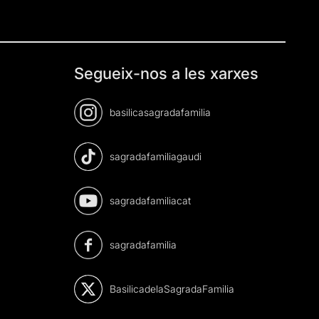
Segueix-nos a les xarxes
basilicasagradafamilia
sagradafamiliagaudi
sagradafamiliacat
sagradafamilia
BasilicadelaSagradaFamilia