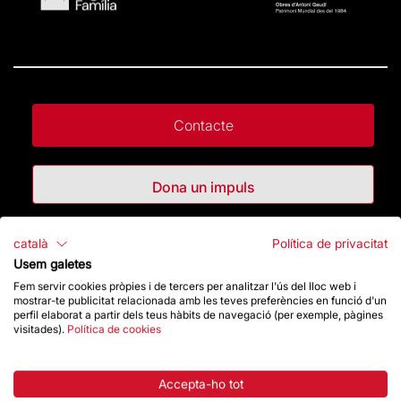
Contacte
Dona un impuls
Botiga
català
Política de privacitat
Usem galetes
Fem servir cookies pròpies i de tercers per analitzar l'ús del lloc web i
mostrar-te publicitat relacionada amb les teves preferències en funció d'un
Destacats
perfil elaborat a partir dels teus hàbits de navegació (per exemple, pàgines
visitades).
Política de cookies
La Fundació
Accepta-ho tot
Preguntes freqüents