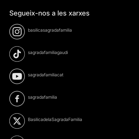
Segueix-nos a les xarxes
basilicasagradafamilia
sagradafamiliagaudi
sagradafamiliacat
sagradafamilia
BasilicadelaSagradaFamilia