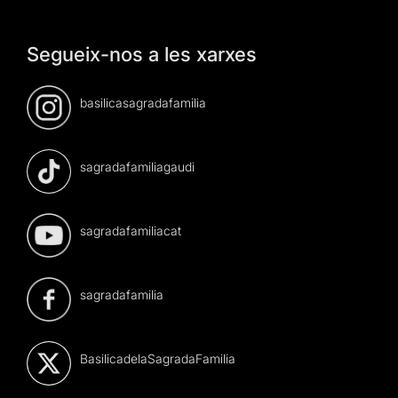
Segueix-nos a les xarxes
basilicasagradafamilia
sagradafamiliagaudi
sagradafamiliacat
sagradafamilia
BasilicadelaSagradaFamilia