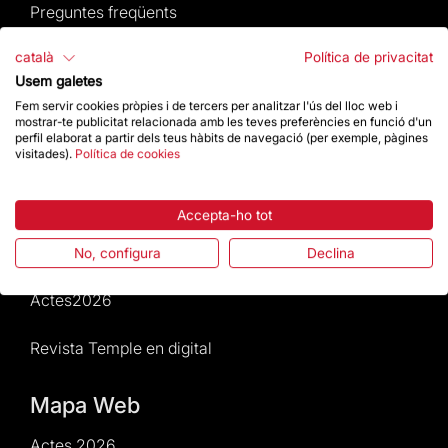
Preguntes freqüents
català
Política de privacitat
Atenció al Visitant
Usem galetes
Normativa i condicions de compra
Fem servir cookies pròpies i de tercers per analitzar l'ús del lloc web i
mostrar-te publicitat relacionada amb les teves preferències en funció d'un
perfil elaborat a partir dels teus hàbits de navegació (per exemple, pàgines
Notícies i Actualitat
visitades).
Política de cookies
Agenda
Accepta-ho tot
Dona un impuls
No, configura
Declina
Actes2026
Revista Temple en digital
Mapa Web
Actes 2026