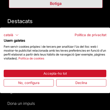
Botiga
Destacats
La Fundació
català
Política de privacitat
Usem galetes
Preguntes freqüents
Fem servir cookies pròpies i de tercers per analitzar l'ús del lloc web i
mostrar-te publicitat relacionada amb les teves preferències en funció d'un
perfil elaborat a partir dels teus hàbits de navegació (per exemple, pàgines
Atenció al Visitant
visitades).
Política de cookies
Normativa i condicions de compra
Accepta-ho tot
Notícies i Actualitat
No, configura
Declina
Agenda
Dona un impuls