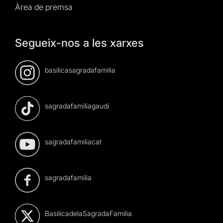
Àrea de premsa
Segueix-nos a les xarxes
basilicasagradafamilia
sagradafamiliagaudi
sagradafamiliacat
sagradafamilia
BasilicadelaSagradaFamilia