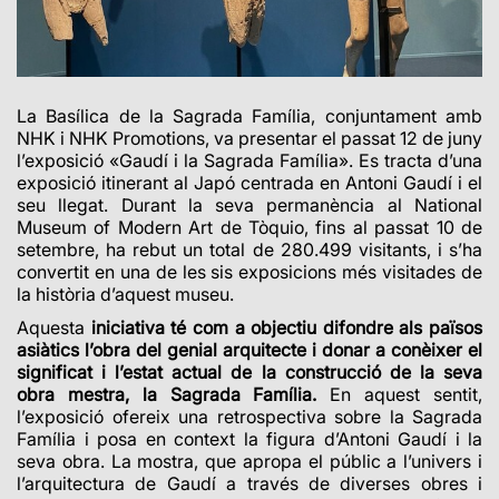
La Basílica de la Sagrada Família, conjuntament amb
NHK i NHK Promotions, va presentar el passat 12 de juny
l’exposició «Gaudí i la Sagrada Família». Es tracta d’una
exposició itinerant al Japó centrada en Antoni Gaudí i el
seu llegat. Durant la seva permanència al National
Museum of Modern Art de Tòquio, fins al passat 10 de
setembre, ha rebut un total de 280.499 visitants, i s’ha
convertit en una de les sis exposicions més visitades de
la història d’aquest museu.
Aquesta
iniciativa té com a objectiu difondre als països
asiàtics l’obra del genial arquitecte i donar a conèixer el
significat i l’estat actual de la construcció de la seva
obra mestra, la Sagrada Família.
En aquest sentit,
l’exposició ofereix una retrospectiva sobre la Sagrada
Família i posa en context la figura d’Antoni Gaudí i la
seva obra. La mostra, que apropa el públic a l’univers i
l’arquitectura de Gaudí a través de diverses obres i