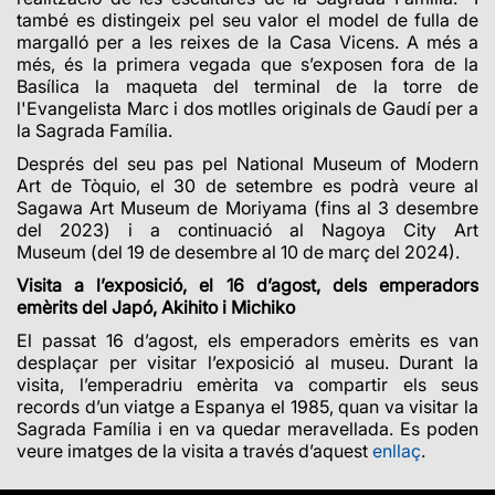
també es distingeix pel seu valor el model de fulla de
margalló per a les reixes de la Casa Vicens. A més a
més, és la primera vegada que s’exposen fora de la
Basílica la maqueta del terminal de la torre de
l'Evangelista Marc i dos motlles originals de Gaudí per a
la Sagrada Família.
Després del seu pas pel National Museum of Modern
Art
de Tòquio, el 30 de setembre es podrà veure al
Sagawa Art Museum
de Moriyama (fins al 3 desembre
del 2023) i a continuació al Nagoya City Art
Museum (del 19 de desembre al 10 de març del 2024).
Visita a l’exposició, el 16 d’agost, dels emperadors
emèrits del Japó, Akihito i Michiko
El passat 16 d’agost, els emperadors emèrits es van
desplaçar per visitar l’exposició al museu. Durant la
visita, l’emperadriu emèrita va compartir els seus
records d’un viatge a Espanya el 1985, quan va visitar la
Sagrada Família i en va quedar meravellada.
Es poden
veure imatges de la visita a través d’aquest
enllaç
.