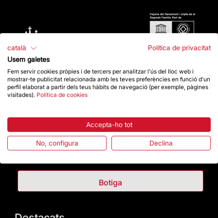
català
Política de privacitat
Usem galetes
Fem servir cookies pròpies i de tercers per analitzar l'ús del lloc web i
mostrar-te publicitat relacionada amb les teves preferències en funció d'un
perfil elaborat a partir dels teus hàbits de navegació (per exemple, pàgines
visitades).
Política de cookies
Contacte
Accepta-ho tot
No, configura
Declina
Dona un impuls
Botiga
Destacats