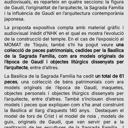
audiovisuals, es reparteix en quatre seccions: la figura
de Gaudí, l’originalitat de l’arquitecte, la Sagrada Família
i la influència de Gaudí en l’arquitectura contemporània
japonesa.
La proposta expositiva compta amb material gràfic i
audiovisual inèdit d’NHK en el qual es mostra l’evolució
de la construcció del temple. En el cas de l’exposició al
MOMAT de Tòquio, també s’hi ha pogut veure
una
col·lecció de peces patrimonials, cedides per la Basílica
de la Sagrada Família, com ara models originals de
l’època de Gaudí i objectes litúrgics dissenyats per
l’arquitecte
, entre d’altres.
La Basílica de la Sagrada Família ha cedit
un total de 61
peces
, una col·lecció de béns patrimonials com ara
models originals de l’època de Gaudí, maquetes,
objectes personals i objectes litúrgics dissenyats per
l’arquitecte, entre d’altres. També s’inclouen diversos
models i peces que expliquen com s’ha anat construint
la Basílica al llarg d’aquests 140 anys. Destaquen el
model de tors de Crist i el model de noia , models de
guix, originals de Gaudí, que van servir per a la
realització de les escultures de la Sagrada Família. I