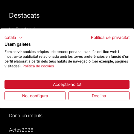
Destacats
La Fundació
català
Política de privacitat
Preguntes freqüents
Usem galetes
Fem servir cookies pròpies i de tercers per analitzar l'ús del lloc web i
mostrar-te publicitat relacionada amb les teves preferències en funció d'un
Atenció al Visitant
perfil elaborat a partir dels teus hàbits de navegació (per exemple, pàgines
visitades).
Política de cookies
Normativa i condicions de compra
Accepta-ho tot
Notícies i Actualitat
No, configura
Declina
Agenda
Dona un impuls
Actes2026