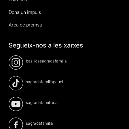
Dona un impuls
Àrea de premsa
Segueix-nos a les xarxes
basilicasagradafamilia
sagradafamiliagaudi
sagradafamiliacat
sagradafamilia