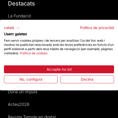
Destacats
La Fundació
català
Política de privacitat
Preguntes freqüents
Usem galetes
Atenció al Visitant
Fem servir cookies pròpies i de tercers per analitzar l'ús del lloc web i
mostrar-te publicitat relacionada amb les teves preferències en funció d'un
perfil elaborat a partir dels teus hàbits de navegació (per exemple, pàgines
Normativa i condicions de compra
visitades).
Política de cookies
Notícies i Actualitat
Accepta-ho tot
Agenda
No, configura
Declina
Dona un impuls
Actes2026
Revista Temple en digital