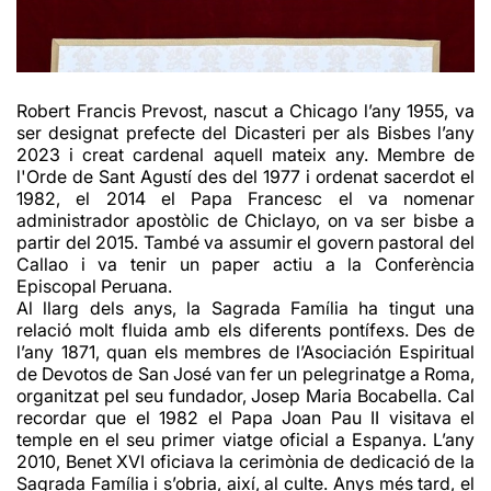
Robert Francis Prevost, nascut a Chicago l’any 1955, va
ser designat prefecte del Dicasteri per als Bisbes l’any
2023 i creat cardenal aquell mateix any. Membre de
l'Orde de Sant Agustí des del 1977 i ordenat sacerdot el
1982, el 2014 el Papa Francesc el va nomenar
administrador apostòlic de Chiclayo, on va ser bisbe a
partir del 2015. També va assumir el govern pastoral del
Callao i va tenir un paper actiu a la Conferència
Episcopal Peruana.
Al llarg dels anys, la Sagrada Família ha tingut una
relació molt fluida amb els diferents pontífexs. Des de
l’any 1871, quan els membres de l’Asociación Espiritual
de Devotos de San José van fer un pelegrinatge a Roma,
organitzat pel seu fundador, Josep Maria Bocabella. Cal
recordar que el 1982 el Papa Joan Pau II visitava el
temple en el seu primer viatge oficial a Espanya. L’any
2010, Benet XVI oficiava la cerimònia de dedicació de la
Sagrada Família i s’obria, així, al culte. Anys més tard, el