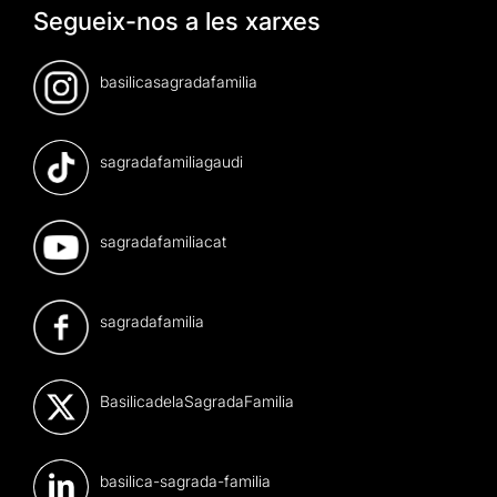
Segueix-nos a les xarxes
basilicasagradafamilia
sagradafamiliagaudi
sagradafamiliacat
sagradafamilia
BasilicadelaSagradaFamilia
basilica-sagrada-familia