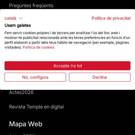
Preguntes freqüents
català
Política de privacitat
Atenció al Visitant
Usem galetes
Fem servir cookies pròpies i de tercers per analitzar l'ús del lloc web i
Normativa i condicions de compra
mostrar-te publicitat relacionada amb les teves preferències en funció d'un
perfil elaborat a partir dels teus hàbits de navegació (per exemple, pàgines
visitades).
Política de cookies
Notícies i Actualitat
Agenda
Accepta-ho tot
Dona un impuls
No, configura
Declina
Actes2026
Revista Temple en digital
Mapa Web