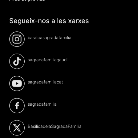
Segueix-nos a les xarxes
basilicasagradafamilia
sagradafamiliagaudi
sagradafamiliacat
sagradafamilia
BasilicadelaSagradaFamilia