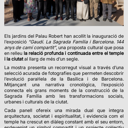
Els jardins del Palau Robert han acollit la inauguració de
l’exposició
“Gaudí. La Sagrada Família i Barcelona. 144
anys de camí compartit”
, una proposta cultural que posa
en relleu
la relació profunda i continuada entre el temple
i la ciutat
al llarg de més d’un segle.
La mostra presenta un recorregut visual a través d’una
selecció acurada de fotografies que permeten descobrir
l’evolució paral·lela de la Basílica i de Barcelona.
Mitjançant una narrativa cronològica, l’exposició
connecta els grans moments de la construcció de la
Sagrada Família amb les transformacions socials,
urbanes i culturals de la ciutat.
Cada panell ofereix una mirada dual que integra
arquitectura, societat i espiritualitat, i evidencia com el
temple ha crescut en diàleg constant amb el seu entorn,
esdevenint un símbol compartit i un projecte col·lectiu