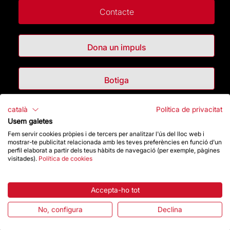
Contacte
Dona un impuls
Botiga
català
Política de privacitat
Destacats
Usem galetes
Fem servir cookies pròpies i de tercers per analitzar l'ús del lloc web i
La Fundació
mostrar-te publicitat relacionada amb les teves preferències en funció d'un
perfil elaborat a partir dels teus hàbits de navegació (per exemple, pàgines
visitades).
Política de cookies
Preguntes freqüents
Atenció al Visitant
Accepta-ho tot
No, configura
Declina
Normativa i condicions de compra