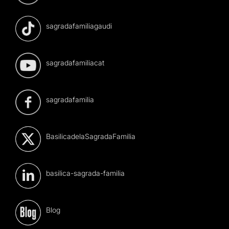
sagradafamiliagaudi
sagradafamiliacat
sagradafamilia
BasilicadelaSagradaFamilia
basilica-sagrada-familia
Blog